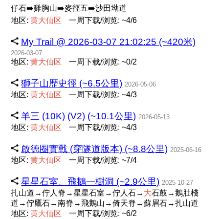
仔石➡️雞胸山➡️麥徑五➡️沙田坳道
地区:
黄
大
仙
区
一周下载/浏览: ~4/6
My Trail @ 2026-03-07 21:02:25 (~420米)
2026-03-07
地区:
黄
大
仙
区
一周下载/浏览: ~0/2
獅子山歴史徑 (~6.5公里)
2026-05-06
地区:
黄
大
仙
区
一周下载/浏览: ~4/3
羊三 (10K) (V2) (~10.1公里)
2026-05-13
地区:
黄
大
仙
区
一周下载/浏览: ~4/3
啟德圈實戰 (穿隧道版本) (~8.8公里)
2025-06-16
地区:
黄
大
仙
区
一周下载/浏览: ~7/4
星星石室、飛鵝一樹洞 (~2.9公里)
2025-10-27
扎山道→佇人脊→星星石室→佇人石→
大
石鼓→鵝肚棧
道→佇鷹石→南脊→飛鵝山→倚天脊→蘇眉石→扎山道
地区:
黄
大
仙
区
一周下载/浏览: ~6/2