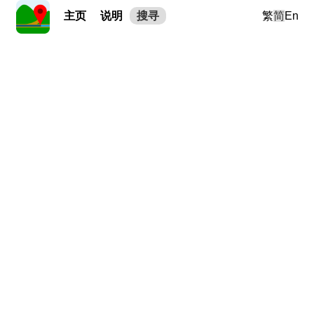
主页
说明
搜寻
繁
简
En