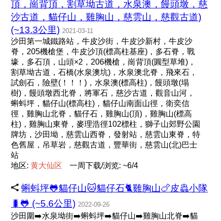
頂，崗背頂，割草坳古道，水泉澳，饅頭墩，慈
沙古道，貓仔山，雞胸山，慈雲山，慈觀古道)
(~13.3公里)
2021-03-11
沙田第一城鐵路站，牛皮沙街，牛皮沙新村，牛皮沙
脊，205機槍堡，牛皮沙頂(標高柱基座)，多石脊，戰
壕，多石頂，山頭×2，206機槍，崗背頂(圓型草堆)，
割草坳古道，石橋(水泉澳坑)，水泉澳北脊，飛來石，
試劍石，險壁(！！！)，水泉澳(標高柱)，饅頭墩(塌
樹)，饅頭墩西北脊，將軍石，慈沙古道，觀音山河，
蝌蚪坪，貓仔山(標高柱)，貓仔山南面山徑，衛奕信
徑，雞胸山北脊，貓仔石，雞胸山(頂)，雞胸山(標高
柱)，雞胸山東脊，麥理浩徑102標柱，獅子山郊野公園
牌坊，沙田坳，慈雲山西脊，發射站，慈雲山東脊，特
色舊屋，吊草岩，慈觀古道，豐華街，慈雲山(北)巴士
站
地区:
黄
大
仙
区
一周下载/浏览: ~6/4
蝌蚪坪🐸貓仔山🐱貓仔石🐈雞胸山🍗皮蟲小隊
🐛🐸 (~5.6公里)
2022-09-26
沙田圍➡️水泉坳街➡️蝌蚪坪➡️貓仔山➡️雞胸山北脊➡️貓