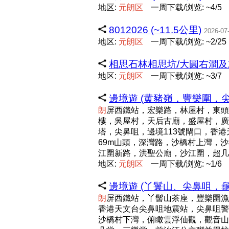
地区:
元
朗
区
一周下载/浏览: ~4/5
8012026 (~11.5公里)
2026-07
地区:
元
朗
区
一周下载/浏览: ~2/25
相思石林相思坑/大圓右澗及左源 @ 
地区:
元
朗
区
一周下载/浏览: ~3/7
邊境遊 (黄豬嶺，豐樂圍，尖
朗
屏西鐵站，宏樂路，林屋村，東頭
樓，吳屋村，天后古廟，盛屋村，廣
塔，尖鼻咀，邊境113號閘口，香
69m山頭，深灣路，沙橋村上灣，
江圍新路，洪聖公廟，沙江圍，超
地区:
元
朗
区
一周下载/浏览: ~1/6
邊境遊 (丫鬟山、尖鼻咀，龜山
朗
屏西鐵站，丫髻山茶座，豐樂圍漁塘
香港天文台尖鼻咀地震站，尖鼻咀警
沙橋村下灣，俯瞰雲浮仙觀，觀音山