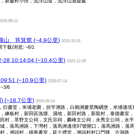
，新慶村小徑，流浮山道，流浮山迴旋處
2025-09-12
、筲箕窩 (~4.9公里)
2025-10-15
下载/浏览: ~6/1
8 10:14:04 (~10.4公里)
2025-12-28
09:51 (~10.9公里)
2026-07-14
~3/6
(~18.7公里)
2020-09-14
，衍慶堂，米埔老圍，担竿洲路，白鶴洲麥景陶碉堡，米埔邊境1
，練板村，新田區漁塘、濕地，新田村路，新龍村，泰德書室，
田村，萃野文公祠，文氏宗祠，麟峰文公祠，永秀文公祠，永平
城，落馬洲路，下灣村，落馬洲邊境97號閘口，落馬洲路，落
村，洲頭村，積善書室，延士禮堂，洲頭村村口門牌、古洞路