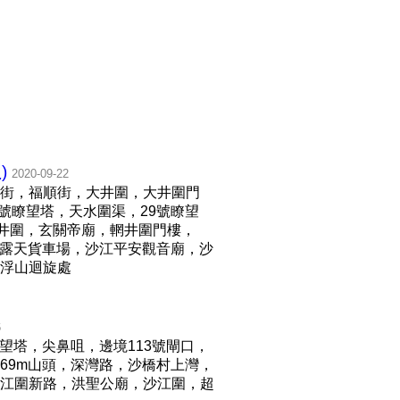
)
2020-09-22
街，福順街，大井圍，大井圍門
號瞭望塔，天水圍渠，29號瞭望
井圍，玄關帝廟，輞井圍門樓，
，露天貨車場，沙江平安觀音廟，沙
浮山迴旋處
6
望塔，尖鼻咀，邊境113號閘口，
69m山頭，深灣路，沙橋村上灣，
江圍新路，洪聖公廟，沙江圍，超