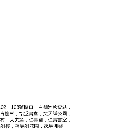
02、103號閘口，白鶴洲檢查站，
青龍村，怡堂書室，文天祥公園，
村，大夫第，仁壽圍，仁壽書室，
馬洲徑，落馬洲花園，落馬洲警