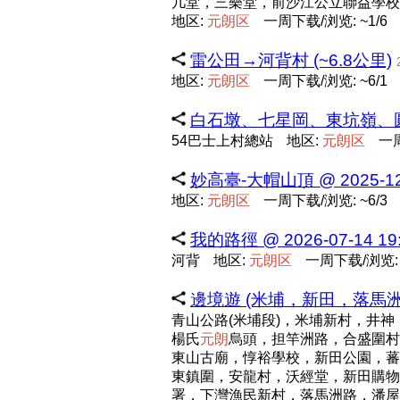
几堂，三樂堂，前沙江公立聯益學校
地区:
元
朗
区
一周下载/浏览: ~1/6
雷公田→河背村 (~6.8公里)
地区:
元
朗
区
一周下载/浏览: ~6/1
白石墩、七星岡、東坑嶺、圓山
54巴士上村總站
地区:
元
朗
区
一周
妙高臺-大帽山頂 @ 2025-12-2
地区:
元
朗
区
一周下载/浏览: ~6/3
我的路徑 @ 2026-07-14 19:
河背
地区:
元
朗
区
一周下载/浏览: 
邊境遊 (米埔，新田，落馬洲) 
青山公路(米埔段)，米埔新村，井神
楊氏
元
朗
烏頭，担竿洲路，合盛圍村
東山古廟，惇裕學校，新田公園，蕃
東鎮圍，安龍村，沃經堂，新田購物
署，下灣漁民新村，落馬洲路，潘屋