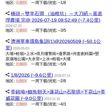
地区:
元
朗
区
一周下载/浏览: ~1/8
橋頭～雙羊石澗 （油柑坑）～大刀屻～嘉道
理農場 完@ 2026-07-19 09:52:49 (~7.4公里)
2026-07-20
地区:
元
朗
区
一周下载/浏览: ~3/5
濟洲單車環島集訓(1)@20260509 (~50.1公
里)
2026-05-03
大埔>粉嶺>上水>得月樓警崗>邊界路>河套創科園>塱
原濕地公園>大水管>上水>粉嶺>大埔
地区:
元
朗
区
一周下载/浏览: ~5/9
1/8/2026 (~9.6公里)
2026-07-14
地区:
元
朗
区
一周下载/浏览: ~2/8
荃錦坳>鱷魚朝天>蓮花山>石龍拱>下花山>荃
威花園 (~9.0公里)
2022-11-10
地区:
元
朗
区
一周下载/浏览: ~4/3