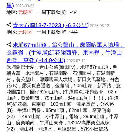
里)
2026-03-22
地区:
元
朗
区
一周下载/浏览: ~4/4
青大石澗18-7-2023 (~6.3公里)
2026-06-12
地区:
元
朗
区
一周下载/浏览: ~4/4
米埔67m山頭，翁公壟山，廓爾喀軍人墳場，
金龜嶺，(牛潭尾)紅花嶺西脊、東南脊，牛潭山
西脊、東脊 (~14.9公里)
2023-07-12
米埔隴巴士站，青山公路(新田段)，米埔67m山頭，明
朝古墓，米埔隴村，石湖圍路，石湖圍村，石湖圍新
村，翁公壟山，廓爾喀軍人墳場，新田文氏墓地，分岔
路(B)，露天貨倉通道，金龜嶺，50m山頭，新潭路，意
花園路口，圍仔62m山頭，(牛潭尾)紅花嶺西脊，62m
山頭，廢棄哨崗，79m山頭，84m山頭(！！！)，(牛潭
尾)紅花嶺、東南脊，100m山頭，潭尾軍營，分岔路
(B)，牛潭山西脊，85m山頭，82m山頭，廢棄哨崗
(×2)，149m山頭，小牛潭山，電塔，293m山頭，牛潭
山，廢棄哨崗，牛潭山東脊，132kV高壓架空線棟
(×2)，龍山村，龍潭水，蕉徑彭屋，57K小巴總站