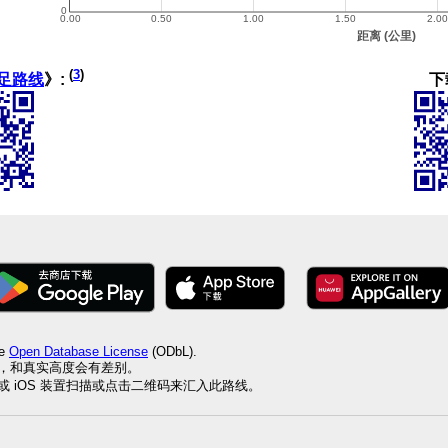
(
3
)
下
足路线
》:
he
Open Database License
(ODbL).
值，和真实高度会有差别。
id 或 iOS 装置扫描或点击二维码来汇入此路线。