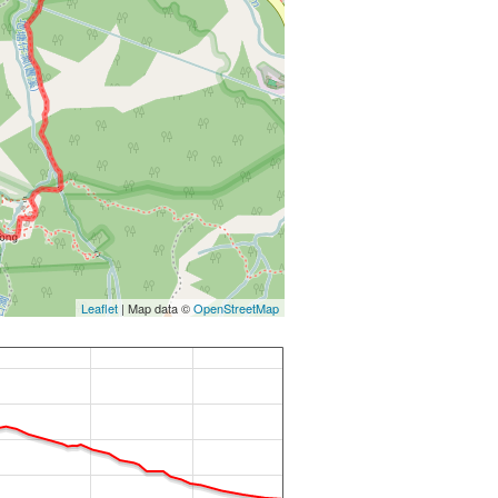
Leaflet
| Map data ©
OpenStreetMap