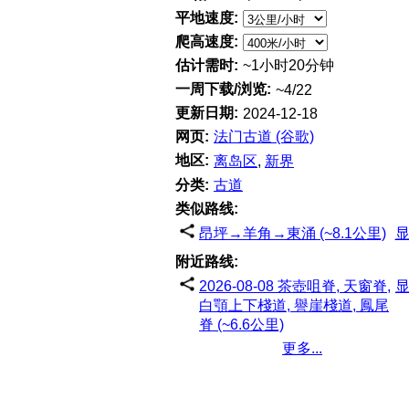
平地速度:
爬高速度:
估计需时:
~1小时20分钟
一周下载/浏览:
~4/22
更新日期:
2024-12-18
网页:
法门古道 (谷歌)
地区:
离岛区
,
新界
分类:
古道
类似路线:
昂坪→羊角→東涌 (~8.1公里)
附近路线:
2026-08-08 茶壺咀脊, 天窗脊,
白顎上下棧道, 譽崖棧道, 鳳尾
脊 (~6.6公里)
更多...