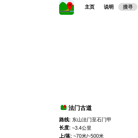
主页
说明
搜寻
法门古道
路线:
东山法门至石门甲
长度:
~3.4公里
上/落:
~70米/~500米