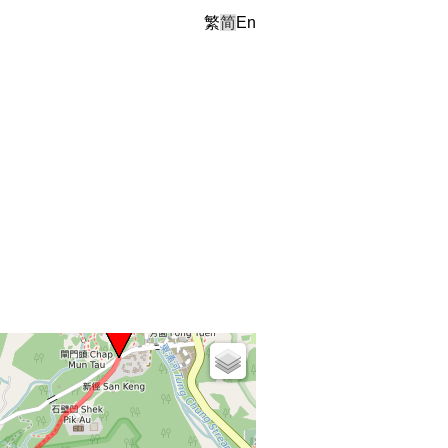
繁
简
En