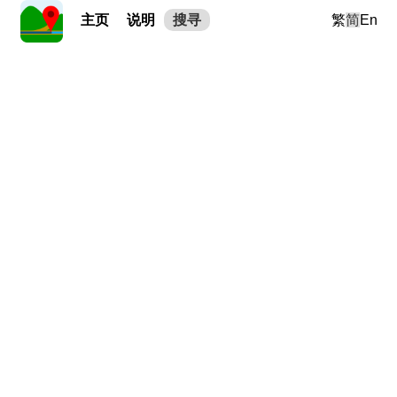
主页
说明
搜寻
繁
简
En