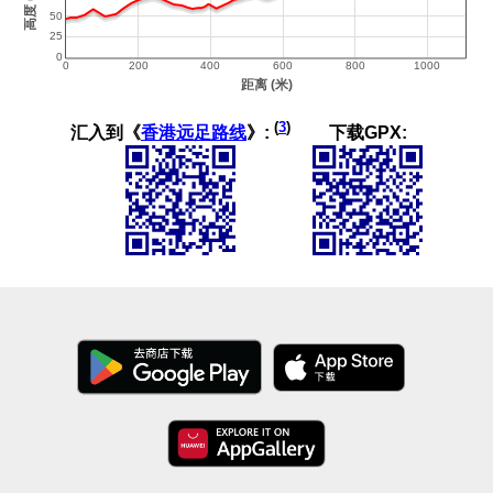
(
3
)
汇入到《
香港远足路线
》:
下载GPX: