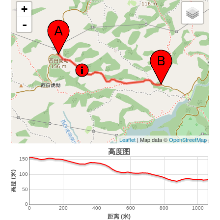
+
-
Leaflet
| Map data ©
OpenStreetMap