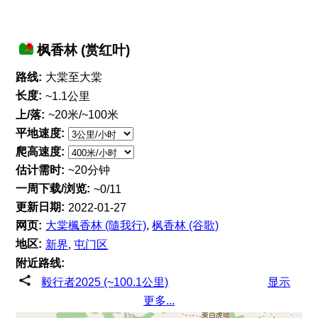
枫香林 (赏红叶)
路线:
大棠至大棠
长度:
~1.1公里
上/落:
~20米/~100米
平地速度:
爬高速度:
估计需时:
~20分钟
一周下载/浏览:
~0/11
更新日期:
2022-01-27
网页:
大棠楓香林 (隨我行)
,
枫香林 (谷歌)
地区:
新界
,
屯门区
附近路线:
毅行者2025 (~100.1公里)
显示
更多...