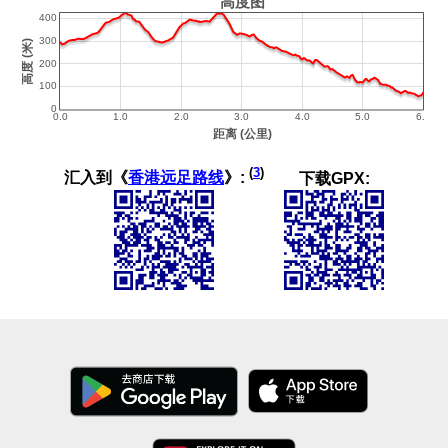
(
3
)
汇入到《
香港远足路线
》:
下载GPX: