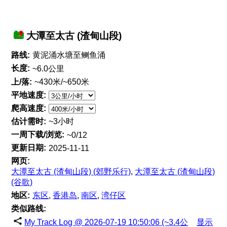
大潭至太古 (渣甸山段)
路线:
黄泥涌水塘至鲗鱼涌
长度:
~6.0公里
上/落:
~430米/~650米
平地速度:
爬高速度:
估计需时:
~3小时
一周下载/浏览:
~0/12
更新日期:
2025-11-11
网页:
大潭至太古 (渣甸山段) (郊野乐行)
,
大潭至太古 (渣甸山段)
(谷歌)
地区:
东区
,
香港岛
,
南区
,
湾仔区
类似路线:
My Track Log @ 2026-07-19 10:50:06 (~3.4公
显示