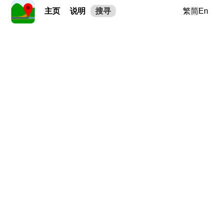
主页
说明
搜寻
繁
简
En