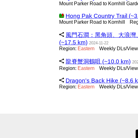
Mount Parker Road to Kornhill Gard
Hong Pak Country Trail (~3
Mount Parker Road to Kornhill
Reg
風門石澗：黑角頭、大浪灣、風門
(~17.5 km)
2024-11-22
Region:
Eastern
Weekly DLs/Views
龍脊蟹洞鶴咀 (~10.0 km)
20
Region:
Eastern
Weekly DLs/Views
Dragon's Back Hike (~8.6 
Region:
Eastern
Weekly DLs/Views