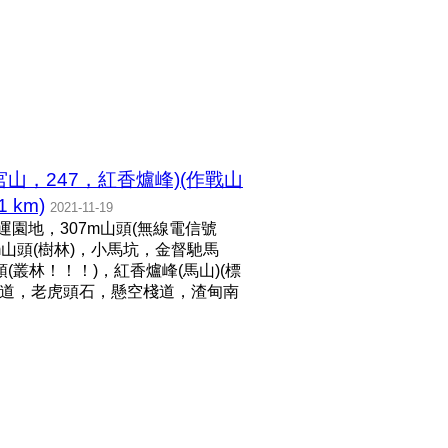
蓮花宮山，247，紅香爐峰)(作戰山
km)
2021-11-19
運園地，307m山頭(無線電信號
m山頭(樹林)，小馬坑，金督馳馬
頭(叢林！！！)，紅香爐峰(馬山)(標
水道，老虎頭石，懸空棧道，渣甸南