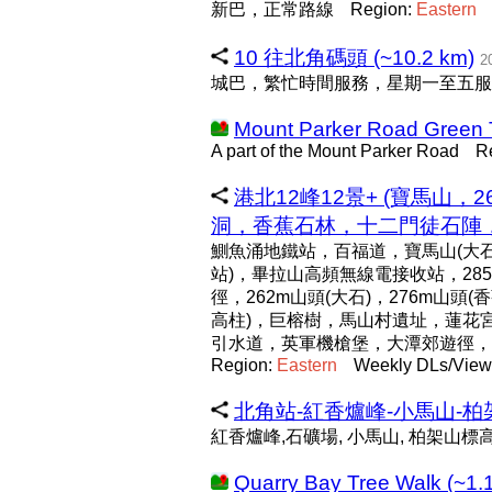
新巴，正常路線
Region:
Eastern
10 往北角碼頭 (~10.2 km)
2
城巴，繁忙時間服務，星期一至五服
Mount Parker Road Green T
A part of the Mount Parker Road
R
港北12峰12景+ (寶馬山，2
洞，香蕉石林，十二門徒石陣，巨
鰂魚涌地鐵站，百福道，寶馬山(大石
站)，畢拉山高頻無線電接收站，285
徑，262m山頭(大石)，276m山頭(
高柱)，巨榕樹，馬山村遺址，蓮花
引水道，英軍機槍堡，大潭郊遊徑，
Region:
Eastern
Weekly DLs/Views
北角站-紅香爐峰-小馬山-柏架山-
紅香爐峰,石礦場, 小馬山, 柏架山標
Quarry Bay Tree Walk (~1.