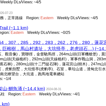
Weekly DLs/Views: ~4/5
026-07-23
務，正常路線
Region:
Eastern
Weekly DLs/Views: ~4/5
rail (~1.1 km)
egion:
Eastern
Weekly DLs/Views: ~0/25
64，307，285，292，283，262，276，280，
榕樹，馬山村遺址，大坑怪亭，老虎頭石…) (~14.1 
、觀音像)，寶聯徑，金督馳馬徑，264m山頭(日軍機槍堡)，晨
m山頭(天線桅杆)，292m山頭(天線桅杆)，軍事作戰山洞，283
香蕉石林)，280m山頭(十二門徒石陣)，蓮花宮山(樹木)，247m山
宮，虎豹別墅，大坑怪亭(虎豹亭)、石室，畢垃山道，渣甸北引
南北瞭望台，大坑道，跑馬地電車總站
: ~1/4
鰂魚涌 (~14.4 km)
2024-08-31
高柱
Region:
Eastern
Weekly DLs/Views: ~4/1
1 km)