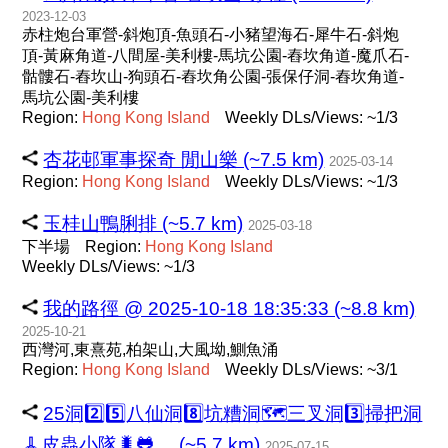
2023-12-03
赤柱炮台軍營-斜炮頂-魚頭石-小豬望海石-犀牛石-斜炮
頂-黃麻角道-八間屋-美利樓-馬坑公園-舂坎角道-魔爪石-
骷髏石-舂坎山-狗頭石-舂坎角公園-張保仔洞-舂坎角道-
馬坑公園-美利樓
Region:
Hong
Kong
Island
Weekly DLs/Views: ~1/3
杏花邨軍事探奇 閒山樂 (~7.5 km)
2025-03-14
Region:
Hong
Kong
Island
Weekly DLs/Views: ~1/3
玉桂山鴨脷排 (~5.7 km)
2025-03-18
下半場
Region:
Hong
Kong
Island
Weekly DLs/Views: ~1/3
我的路徑 @ 2025-10-18 18:35:33 (~8.8 km)
2025-10-21
西灣河,東熹苑,柏架山,大風坳,鰂魚涌
Region:
Hong
Kong
Island
Weekly DLs/Views: ~3/1
25洞2️⃣5️⃣八仙洞8️⃣坑糟洞🗺三叉洞3️⃣掃把洞
🧹皮蟲小隊🐛🐸。 (~5.7 km)
2025-07-15