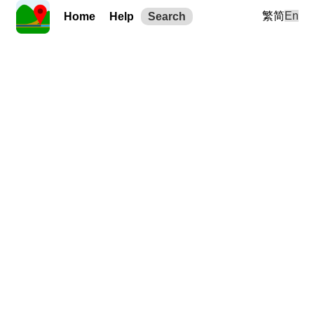
繁
简
En
Home
Help
Search