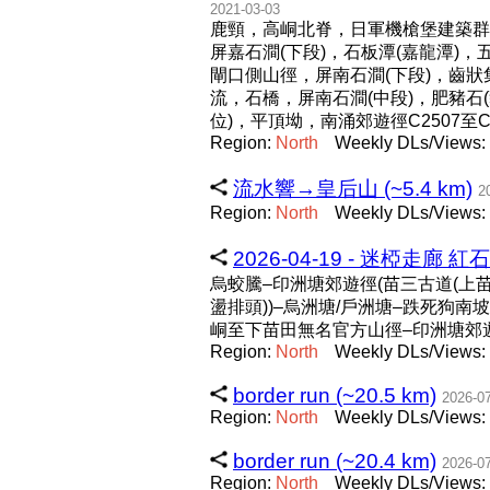
2021-03-03
鹿頸，高峒北脊，日軍機槍堡建築群(
屏嘉石澗(下段)，石板潭(嘉龍潭)
閘口側山徑，屏南石澗(下段)，齒
流，石橋，屏南石澗(中段)，肥豬石(
位)，平頂坳，南涌郊遊徑C2507
Region:
North
Weekly DLs/Views: 
流水響→皇后山 (~5.4 km)
2
Region:
North
Weekly DLs/Views: 
2026-04-19 - 迷椏走廊 紅石
烏蛟騰–印洲塘郊遊徑(苗三古道(上苗
盪排頭))–烏洲塘/戶洲塘–跌死狗南
峒至下苗田無名官方山徑–印洲塘郊遊
Region:
North
Weekly DLs/Views:
border run (~20.5 km)
2026-0
Region:
North
Weekly DLs/Views:
border run (~20.4 km)
2026-0
Region:
North
Weekly DLs/Views: