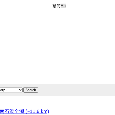
繁
简
En
Search
全溯 (~11.6 km)