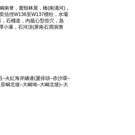
峒南脊，鹿頸林屋，橋(南涌河)，
信俓W136至W137標柱，水壩
瀑，石棧道，內籠心型壺穴，急
小潭小瀑，石河頂(屏南石澗洄溯
咀–火紅海岸綑邊(盪排頭–赤沙環–
觀音峒北坡–大峒坳–大峒北坡)–大