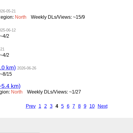
026-05-21
egion:
North
Weekly DLs/Views: ~15/9
025-06-12
~4/2
-21
~4/2
0 km)
2026-06-26
 ~8/15
~5.4 km)
gion:
North
Weekly DLs/Views: ~1/27
Prev
1
2
3
4
5
6
7
8
9
10
Next