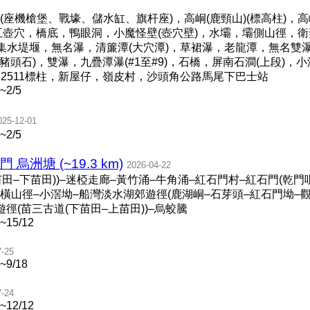
座機槍堡、戰壕、儲水缸、旗杆座)，高峒(鹿頸山)(標高柱)，高
，五壺穴，橋底，鴨眼洞，小魔怪壁(壺穴壁)，水壩，壩側山徑，衛奕
狀集水堤堰，無名瀑，清簾潭(大穴潭)，草裙瀑，老龍潭，無名雙
豬頭石)，雙瀑，九疊潭瀑(#1至#9)，石橋，屏南石澗(上段)，
至C2511標柱，新屋仔，嶺皮村，沙頭角公路馬尾下巴士站
~2/5
025-12-01
~2/5
門 烏洲塘 (~19.3 km)
2026-04-22
田–下苗田))–迷椏走廊–黃竹涌–牛角涌–紅石門村–紅石門(乾門
坡橫山徑–小滘坳–船灣淡水湖郊遊徑(鹿湖峒–石芽頭–紅石門坳–
徑(苗三古道(下苗田–上苗田))–烏蛟騰
 ~15/12
7-25
 ~9/18
7-24
 ~12/12