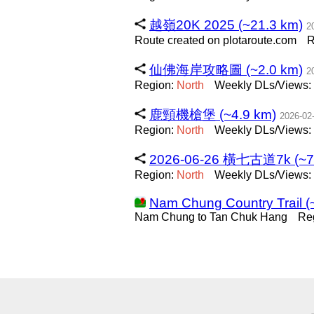
越嶺20K 2025 (~21.3 km)
2
Route created on plotaroute.com
R
仙佛海岸攻略圖 (~2.0 km)
2
Region:
North
Weekly DLs/Views: 
鹿頸機槍堡 (~4.9 km)
2026-02
Region:
North
Weekly DLs/Views: 
2026-06-26 橫七古道7k (~7.
Region:
North
Weekly DLs/Views:
Nam Chung Country Trail (
Nam Chung to Tan Chuk Hang
Re