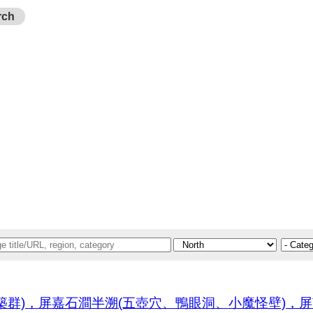
rch
群)，屏嘉石澗半溯(五壺穴、鴨眼洞、小魔怪壁)，屏南石澗