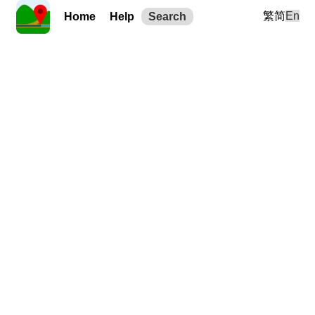
繁
简
En
Home
Help
Search