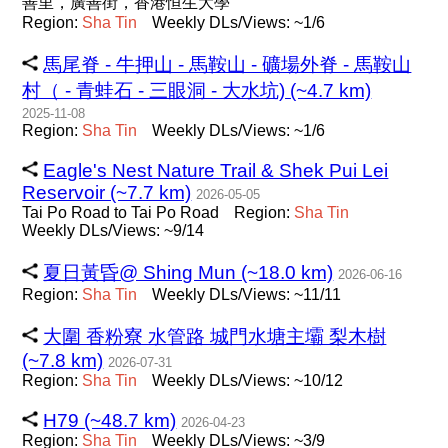
善里，廣善街，香港恒生大學
Region:
Sha
Tin
Weekly DLs/Views: ~1/6
馬尾脊 - 牛押山 - 馬鞍山 - 礦場外脊 - 馬鞍山
村（ - 青蛙石 - 三眼洞 - 大水坑) (~4.7 km)
2025-11-08
Region:
Sha
Tin
Weekly DLs/Views: ~1/6
Eagle's Nest Nature Trail & Shek Pui Lei
Reservoir (~7.7 km)
2026-05-05
Tai Po Road to Tai Po Road
Region:
Sha
Tin
Weekly DLs/Views: ~9/14
夏日黃昏@ Shing Mun (~18.0 km)
2026-06-16
Region:
Sha
Tin
Weekly DLs/Views: ~11/11
大圍 香粉寮 水管路 城門水塘主壩 梨木樹
(~7.8 km)
2026-07-31
Region:
Sha
Tin
Weekly DLs/Views: ~10/12
H79 (~48.7 km)
2026-04-23
Region:
Sha
Tin
Weekly DLs/Views: ~3/9