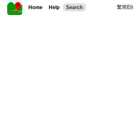
繁
简
En
Home
Help
Search