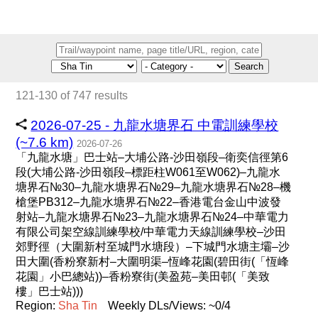
Search
121-130 of 747 results
2026-07-25 - 九龍水塘界石 中電訓練學校
(~7.6 km)
2026-07-26
「九龍水塘」巴士站–大埔公路-沙田嶺段–衛奕信徑第6
段(大埔公路-沙田嶺段–標距柱W061至W062)–九龍水
塘界石№30–九龍水塘界石№29–九龍水塘界石№28–機
槍堡PB312–九龍水塘界石№22–香港電台金山中波發
射站–九龍水塘界石№23–九龍水塘界石№24–中華電力
有限公司架空線訓練學校/中華電力天線訓練學校–沙田
郊野徑（大圍新村至城門水塘段）–下城門水塘主壩–沙
田大圍(香粉寮新村–大圍明渠–恆峰花園(碧田街(「恆峰
花園」小巴總站))–香粉寮街(美盈苑–美田邨(「美致
樓」巴士站)))
Region:
Sha
Tin
Weekly DLs/Views: ~0/4