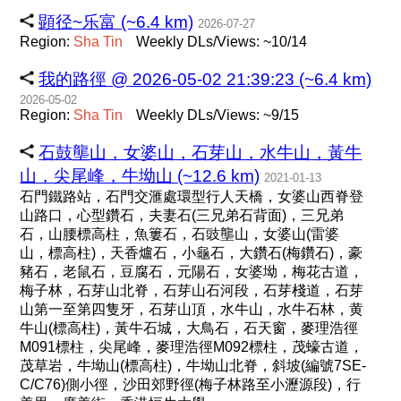
顕径~乐富 (~6.4 km)
2026-07-27
Region:
Sha
Tin
Weekly DLs/Views: ~10/14
我的路徑 @ 2026-05-02 21:39:23 (~6.4 km)
2026-05-02
Region:
Sha
Tin
Weekly DLs/Views: ~9/15
石鼓壟山，女婆山，石芽山，水牛山，黃牛
山，尖尾峰，牛坳山 (~12.6 km)
2021-01-13
石門鐵路站，石門交滙處環型行人天橋，女婆山西脊登
山路口，心型鑽石，夫妻石(三兄弟石背面)，三兄弟
石，山腰標高柱，魚簍石，石豉壟山，女婆山(雷婆
山，標高柱)，天香爐石，小龜石，大鑽石(梅鑽石)，豪
豬石，老鼠石，豆腐石，元陽石，女婆坳，梅花古道，
梅子林，石芽山北脊，石芽山石河段，石芽棧道，石芽
山第一至第四隻牙，石芽山頂，水牛山，水牛石林，黄
牛山(標高柱)，黃牛石城，大鳥石，石天窗，麥理浩徑
M091標柱，尖尾峰，麥理浩徑M092標柱，茂蠔古道，
茂草岩，牛坳山(標高柱)，牛坳山北脊，斜坡(編號7SE-
C/C76)側小徑，沙田郊野徑(梅子林路至小瀝源段)，行