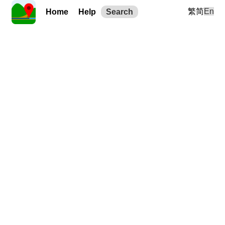
繁
简
En
Home
Help
Search