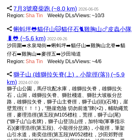
7月3號廢柴跑 (~8.0 km)
2026-06-05
Region:
Sha
Tin
Weekly DLs/Views: ~10/3
蝌蚪坪🐸貓仔山🐱貓仔石🐈雞胸山🍗皮蟲小隊
🐛🐸 (~5.6 km)
2022-09-26
沙田圍➡️水泉坳街➡️蝌蚪坪➡️貓仔山➡️雞胸山北脊➡️貓
仔石➡️雞胸山➡️麥徑五➡️沙田坳道
Region:
Sha
Tin
Weekly DLs/Views: ~4/6
獅子山 (雄獅拉矢脊(上)，小龍徑(落)) (~5.9
km)
2024-07-09
獅子山公園，馬仔坑配水庫，雄獅拉矢脊，雄獅拉矢
石，山洞，雄獅拉矢脊、獅肚棧道、獅肚大坡板分岔
路，雄獅拉矢脊，獅子山主脊徑，獅子山(頭)(石堆)，崖
壁荒徑(！！！)，“懸崖危險 切勿前進”牌(×2)，輔助繩荒
徑，麥理浩徑(第五段)M105標柱，荒徑，獅子山(尾)
(“獅子山”山名牌)，獅子山登頂山徑，加特坳(軍事指示
石)(麥理浩徑(第五段)、小龍徑分岔路)，小龍徑，筆架
山引水道，衛奕信徑(第五段)W052標柱，沙田郊野徑