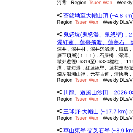
河背
Region:
Tsuen
Wan
Weekly
荃錦坳至大帽山頂 (~4.8 km
Region:
Tsuen
Wan
Weekly DLs/V
鬼怒坑(鬼怒瀑、鬼怒壁)，
瀑紅蓮、蓮臺飛渡、蓮蓬石、幽谷仙
深井，深井村，深井沉澱塘，鐵橋，
層至頂層)(！！！)，石屎橋，深潭、
墩郊遊徑C6319至C6320標柱，
潭，雙短瀑，紅蓮絕壁、蓮花走廊(底
澗左洄溯山徑，元荃古道，清快塘，
Region:
Tsuen
Wan
Weekly DLs/V
川龍、道風山沙田。2026-08-04 
Region:
Tsuen
Wan
Weekly DLs/V
三球野-大帽山 (~17.7 km)
20
Region:
Tsuen
Wan
Weekly DLs/V
草山東脊 交叉石脊 (~8.9 km