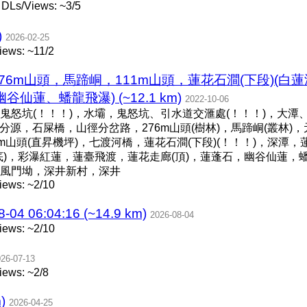
 DLs/Views: ~3/5
)
2026-02-25
iews: ~11/2
276m山頭，馬蹄峒，111m山頭，蓮花石澗(下段)(
蓮、蟠龍飛瀑) (~12.1 km)
2022-10-06
鬼怒坑(！！！)，水壩，鬼怒坑、引水道交滙處(！！！)，大潭
分源，石屎橋，山徑分岔路，276m山頭(樹林)，馬蹄峒(叢林)，元
111m山頭(直昇機坪)，七渡河橋，蓮花石澗(下段)(！！！)，深
)，彩瀑紅蓮，蓮臺飛渡，蓮花走廊(頂)，蓮蓬石，幽谷仙蓮，蟠龍
風門坳，深井新村，深井
iews: ~2/10
06:04:16 (~14.9 km)
2026-08-04
iews: ~2/10
26-07-13
iews: ~2/8
)
2026-04-25