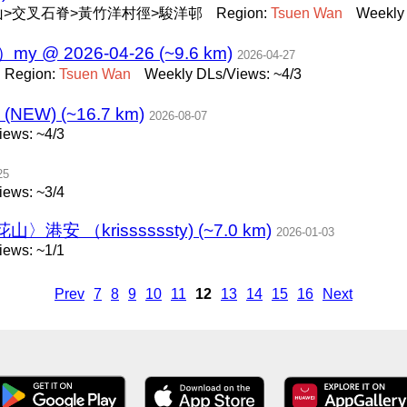
山>交叉石脊>黃竹洋村徑>駿洋邨
Region:
Tsuen
Wan
Weekly 
 2026-04-26 (~9.6 km)
2026-04-27
Region:
Tsuen
Wan
Weekly DLs/Views: ~4/3
NEW) (~16.7 km)
2026-08-07
iews: ~4/3
25
iews: ~3/4
（krissssssty) (~7.0 km)
2026-01-03
iews: ~1/1
Prev
7
8
9
10
11
12
13
14
15
16
Next