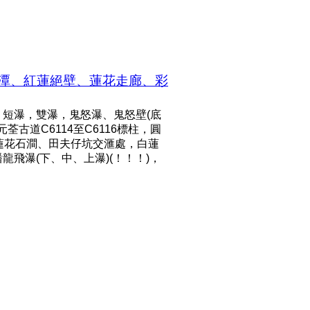
白蓮潭、紅蓮絕壁、蓮花走廊、彩
、短瀑，雙瀑，鬼怒瀑、鬼怒壁(底
荃古道C6114至C6116標柱，圓
潭，蓮花石澗、田夫仔坑交滙處，白蓮
飛瀑(下、中、上瀑)(！！！)，