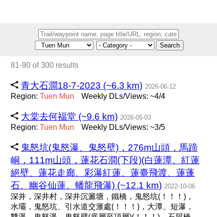
Search
81-90 of 300 results
青大石澗18-7-2023 (~6.3 km)
2026-06-12
Region:
Tuen
Mun
Weekly DLs/Views: ~4/4
大棠去何福堂 (~9.6 km)
2026-05-03
Region:
Tuen
Mun
Weekly DLs/Views: ~3/5
鬼怒坑(鬼怒瀑、鬼怒壁)，276m山頭，馬蹄
峒，111m山頭，蓮花石澗(下段)(白蓮潭、紅蓮
絕壁、蓮花走廊、彩瀑紅蓮、蓮臺飛渡、蓮蓬
石、幽谷仙蓮、蟠龍飛瀑) (~12.1 km)
2022-10-06
深井，深井村，深井沉澱塘，鐵橋，鬼怒坑(！！！)，
水壩，鬼怒坑、引水道交滙處(！！！)，大潭、短瀑，
雙瀑，鬼怒瀑、鬼怒壁(底層至頂層)(！！！)，石屎橋，