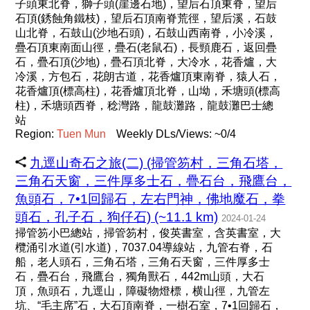
子頭東北脊，獅子頭(崖邊石地)，望后石頂東脊，望后
石頂(銹蝕角鐵枝)，望后石頂南脊荒徑，望后溪，石鼓
山北脊，石鼓山(沙地石頭)，石鼓山西南脊，小冷溪，
疊石頂東南面山徑，疊石(老鼠石)，長頸鹿石，返回疊
石，疊石頂(沙地)，疊石頂北脊，大冷水，花香爐，大
冷溪，方包石，花朗古道，花香爐頂東南脊，猿人石，
花香爐頂(標高柱)，花香爐頂北脊，山坳，禾塘頭(標高
柱)，禾塘頭西脊，稔灣路，龍鼓灘路，龍鼓灘巴士總
站
Region:
Tuen
Mun
Weekly DLs/Views: ~0/4
九逕山奇石之旅(二) (掃管笏村，三角石塔，
三角石天窗，三件厚多士石，疊石台，飛鷹台，
魚頭石，7•1回歸石，左右門神，佛地魔石，拳
頭石，孔子石，狗仔石) (~11.1 km)
2024-01-24
掃管笏小巴總站，掃管笏村，俊英書室，含英書室，大
欖涌引水道(引水道)，7037.04導線站，九管右脊，石
船，老人頭石，三角石塔，三角石天窗，三件厚多士
石，疊石台，飛鷹台，獨角獸石，442m山頭，大石
頂，魚頭石，九逕山，障礙物燈標，横山徑，九管左
坑、“毛主席”石，大石頂南脊，一樹石室，7•1回歸石，