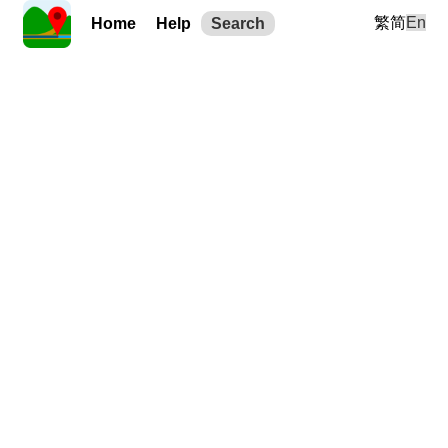
繁
简
En
Home
Help
Search