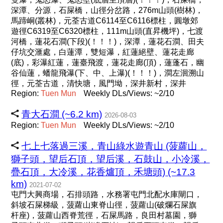
深潭、分源，石屎橋，山徑分岔路，276m山頭(樹林)，
馬蹄峒(叢林)，元荃古道C6114至C6116標柱，圓墩郊
遊徑C6319至C6320標柱，111m山頭(直昇機坪)，七渡
河橋，蓮花石澗(下段)(！！！)，深潭，蓮花石澗、田夫
仔坑交滙處，白蓮潭，雙短瀑，紅蓮絕壁、蓮花走廊
(底)，彩瀑紅蓮，蓮臺飛渡，蓮花走廊(頂)，蓮蓬石，幽
谷仙蓮，蟠龍飛瀑(下、中、上瀑)(！！！)，澗左洄溯山
徑，元荃古道，清快塘，風門坳，深井新村，深井
Region:
Tuen
Mun
Weekly DLs/Views: ~2/10
青大石澗 (~6.2 km)
2026-08-03
Region:
Tuen
Mun
Weekly DLs/Views: ~2/10
七上七落過三溪，青山綠水遊青山 (菠蘿山，
獅子頭，望后石頂，望后溪，石鼓山，小冷溪，
疊石頂，大冷溪，花香爐頂，禾塘頭) (~17.3
km)
2021-07-02
屯門大興商場，石排頭路，水務署屯門北配水庫閘口，
斜坡石屎梯級，菠蘿山東脊山徑，菠蘿山(破爛石屎旗
杆座)，菠蘿山西脊荒徑，石屎馬路，良田村墓園，獅