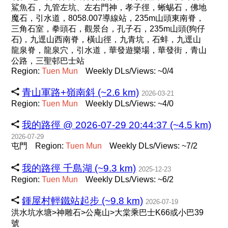
鯊魚石，九管左坑、左右門神，孝子徑，蜥蜴石，佛地
魔石，引水道，8058.007導線站，235m山頭東南脊，
三角石室，拳頭石，觀景台，孔子石，235m山頭(狗仔
石)，九逕山西南脊，橫山徑，九青坑，石蚌，九逕山
龍泉脊，龍泉穴，引水道，華發遊樂場，華發街，青山
公路，三聖邨巴士站
Region:
Tuen
Mun
Weekly DLs/Views: ~0/4
青山軍路+嶺南斜 (~2.6 km)
2026-03-21
Region:
Tuen
Mun
Weekly DLs/Views: ~4/0
我的路徑 @ 2026-07-29 20:44:37 (~4.5 km)
2026-07-29
屯門
Region:
Tuen
Mun
Weekly DLs/Views: ~7/2
我的路徑 千島湖 (~9.3 km)
2025-12-23
Region:
Tuen
Mun
Weekly DLs/Views: ~6/2
鍾屋村輕鐵站起步 (~9.8 km)
2026-07-19
洪水坑水塘>神雕石>公庵山>大棠乘巴士K66或小巴39
號