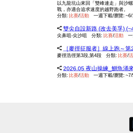
以九龍坑山來回「雙峰連走」與沙螺
戰，亦適合追求速度的越野跑者。
分類:
比
賽
/
活
動
一週下載/瀏覽: ~6/
雙尖自設新路 (改去美孚) (~4
尖鼻咀-尖沙咀
分類:
比
賽
/
活
動
一
［麥徑征服者］線上跑～第2站 
麥徑浩徑第3段,第4段
分類:
比
賽
/
2026.05 夜山操練_鰂魚涌來
分類:
比
賽
/
活
動
一週下載/瀏覽: ~7/