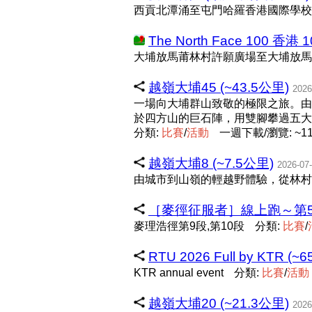
西貢北潭涌至屯門哈羅香港國際學校
The North Face 100 香港 
大埔放馬莆林村許願廣場至大埔放馬
越嶺大埔45 (~43.5公里)
2026
一場向大埔群山致敬的極限之旅。由
於四方山的巨石陣，用雙腳攀過五大
分類:
比
賽
/
活
動
一週下載/瀏覽: ~11
越嶺大埔8 (~7.5公里)
2026-07
由城市到山嶺的輕越野體驗，從林村
［麥徑征服者］線上跑～第5站 
麥理浩徑第9段,第10段
分類:
比
賽
/
RTU 2026 Full by KTR (~
KTR annual event
分類:
比
賽
/
活
動
越嶺大埔20 (~21.3公里)
2026