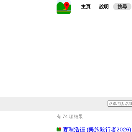
主頁
說明
搜尋
有 74 項結果
麥理浩徑 (樂施毅行者2026) (