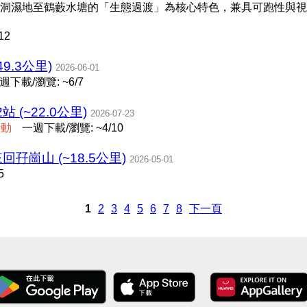
洞濕地至鶴藪水塘的「生態過渡」為核心特色，兼具可跑性與視
12
9.3公里)
2026-06-01
週下載/瀏覽: ~6/7
(~22.0公里)
2026-07-23
活
動
一週下載/瀏覽: ~4/10
回孖崗山 (~18.5公里)
2026-05-01
5
1
2
3
4
5
6
7
8
下一頁