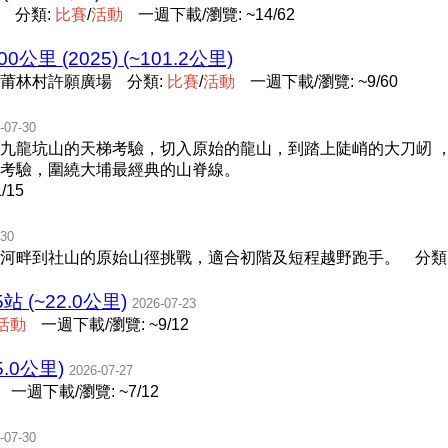
分類:
比
賽
/
活
動
一週下載/瀏覽: ~14/62
100公里 (2025) (~101.2公里)
莆林村許願廣場
分類:
比
賽
/
活
動
一週下載/瀏覽: ~9/60
-07-30
九龍坑山的天梯考驗，切入原始的龍山，到踏上陡峭的大刀屻 
考驗，圍繞大埔最經典的山脊線。
/15
-30
河畔到社山的原始山徑挑戰，適合初階及短程越野跑手。
分類
(~22.0公里)
2026-07-23
活
動
一週下載/瀏覽: ~9/12
65.0公里)
2026-07-27
一週下載/瀏覽: ~7/12
-07-30