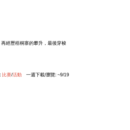
，再經歷梧桐寨的攀升，最後穿梭
:
比
賽
/
活
動
一週下載/瀏覽: ~9/19