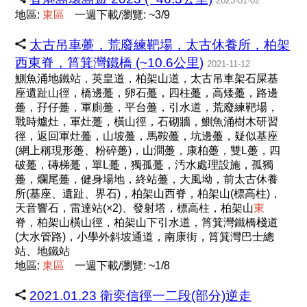
2023-01-02
地區:
東
區
一週下載/瀏覽: ~3/9
太古吊車躉，荒廢練靶場，太古休養所，柏架
西東脊，筲箕灣鐵橋 (~10.6公里)
2021-11-12
鰂魚涌地鐵站，英皇道，柏架山道，太古吊車架石屎基
座遺趾山徑，橋邊躉，卵石躉，四柱躉，高矮躉，路邊
躉，孖仔躉，軍廁躉，平台躉，引水道，荒廢練靶場，
戰時爐灶，軍灶躉，橫山徑，石砌牆，鰂魚涌樹木研習
徑，返回軍灶躉，山坡躉，馬鞍躉，坑邊躉，疑似基座
(網上稱現形躉、粉碎躉)，山澗躉，康柏躉，雙L躉，四
破躉，磚梯躉，單L躉，獨孤躉，汚水處理設施，孤獨
躉，爛尾躉，健身場地，終站躉，大風坳，前太古休養
所(基座、遺趾、界石)，柏架山西脊，柏架山(標高柱)，
天音響石，雷達站(×2)、發射塔，標高柱，柏架山
東
脊，柏架山橫山徑，柏架山下引水道，筲箕灣鐵橋棧道
(大水管路)，小學外斜坡通道，南康街，筲箕灣巴士總
站、地鐵站
地區:
東
區
一週下載/瀏覽: ~1/8
2021.01.23 衛奕信徑一二段(部分)逆走