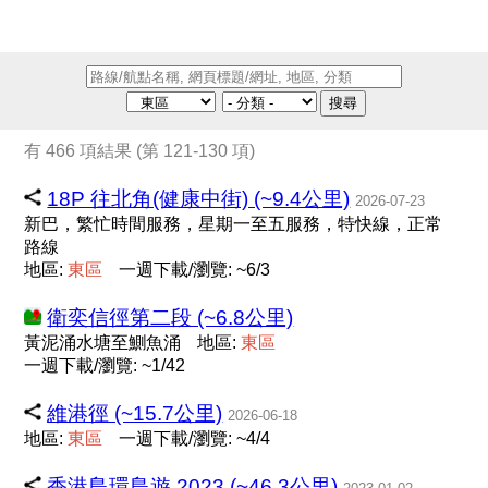
搜尋
有 466 項結果 (第 121-130 項)
18P 往北角(健康中街) (~9.4公里)
2026-07-23
新巴，繁忙時間服務，星期一至五服務，特快線，正常
路線
地區:
東
區
一週下載/瀏覽: ~6/3
衛奕信徑第二段 (~6.8公里)
黃泥涌水塘至鰂魚涌
地區:
東
區
一週下載/瀏覽: ~1/42
維港徑 (~15.7公里)
2026-06-18
地區:
東
區
一週下載/瀏覽: ~4/4
香港島環島遊 2023 (~46.3公里)