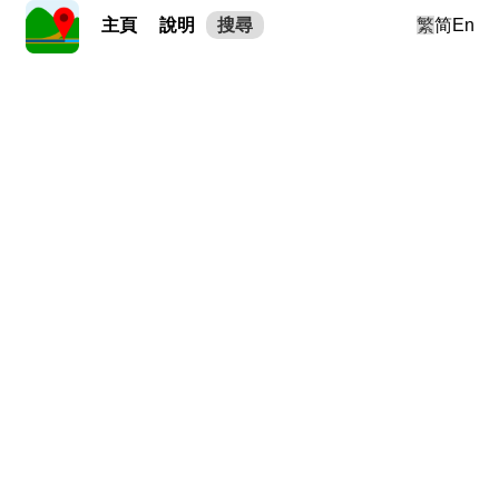
主頁
說明
搜尋
繁
简
En