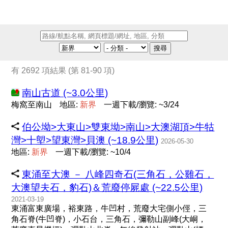
搜尋
有 2692 項結果 (第 81-90 項)
南山古道 (~3.0公里)
梅窩至南山
地區:
新
界
一週下載/瀏覽: ~3/24
伯公坳>大東山>雙東坳>南山>大澳湖頂>牛牯
灣>十塱>望東灣>貝澳 (~18.9公里)
2026-05-30
地區:
新
界
一週下載/瀏覽: ~10/4
東涌至大澳 － 八峰四奇石(三角石，公雞石，
大澳望夫石，豹石)＆荒廢停屍處 (~22.5公里)
2021-03-19
東涌富東廣場，裕東路，牛凹村，荒廢大宅側小俓，三
角石脊(牛凹脊)，小石台，三角石，彌勒山副峰(大峒，