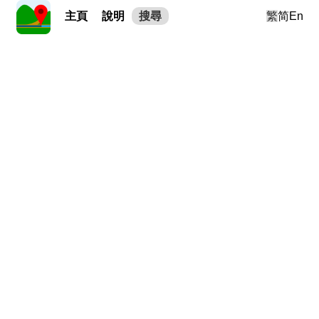
主頁
說明
搜尋
繁
简
En