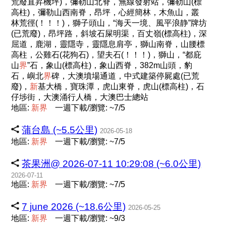
荒廢直昇機坪)，彌勒山北脊，無線發射站，彌勒山(標
高柱)，彌勒山西南脊，昂坪，心經簡林，木魚山，叢
林荒徑(！！！)，獅子頭山，“海天一境、風平浪静”牌坊
(已荒廢)，昂坪路，斜坡石屎明渠，百丈嶺(標高柱)，深
屈道，鹿湖，靈隱寺，靈隱息肩亭，獅山南脊，山腰標
高柱，公雞石(花狗石)，望夫石(！！！)，獅山，“都庇
山
界
”石，象山(標高柱)，象山西脊，382m山頭，豹
石，嶼北
界
碑，大澳墳場通道，中式建築停屍處(已荒
廢)，
新
基大橋，寶珠潭，虎山東脊，虎山(標高柱)，石
仔埗街，大澳涌行人橋，大澳巴士總站
地區:
新
界
一週下載/瀏覽: ~7/5
蒲台島 (~5.5公里)
2026-05-18
地區:
新
界
一週下載/瀏覽: ~7/5
茶果洲@ 2026-07-11 10:29:08 (~6.0公里)
2026-07-11
地區:
新
界
一週下載/瀏覽: ~7/5
7 june 2026 (~18.6公里)
2026-05-25
地區:
新
界
一週下載/瀏覽: ~9/3