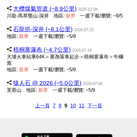
大欖煤氣管道 (~8.9公里)
2025-12-08
川龍-馬草壟山-深井
地區:
新
界
一週下載/瀏覽: ~9/5
石龍拱-深井 (~8.1公里)
2026-07-23
地區:
新
界
一週下載/瀏覽: ~5/9
梧桐寨瀑布 (~4.7公里)
2026-07-16
大埔火車站乘64K＞寨乪落車起步＞梧桐寨瀑布＞牛欄
窩
地區:
新
界
一週下載/瀏覽: ~5/9
猿人石 @ 2026 (~5.0公里)
2026-07-04
芙蓉山
地區:
新
界
一週下載/瀏覽: ~5/9
上一頁
7
8
9
10
11
下一頁