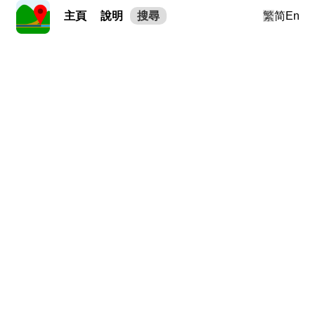
主頁
說明
搜尋
繁
简
En