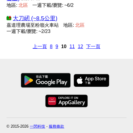
地區:
北
區
一週下載/瀏覽: ~6/2
大刀屻 (~8.5公里)
嘉道理農場至粉嶺火車站
地區:
北
區
一週下載/瀏覽: ~2/23
上一頁
8
9
10
11
12
下一頁
© 2015-2026
一閃科技
-
服務條款