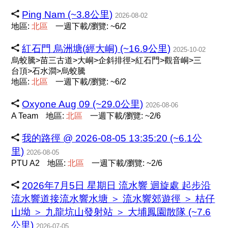
Ping Nam (~3.8公里)
2026-08-02
地區:
北
區
一週下載/瀏覽: ~6/2
紅石門 烏洲塘(經大峒) (~16.9公里)
2025-10-02
烏蛟騰>苗三古道>大峒>企斜排徑>紅石門>觀音峒>三
台頂>石水澗>烏蛟騰
地區:
北
區
一週下載/瀏覽: ~6/2
Oxyone Aug 09 (~29.0公里)
2026-08-06
A Team
地區:
北
區
一週下載/瀏覽: ~2/6
我的路徑 @ 2026-08-05 13:35:20 (~6.1公
里)
2026-08-05
PTU A2
地區:
北
區
一週下載/瀏覽: ~2/6
2026年7月5日 星期日 流水響 迴旋處 起步沿
流水響道接流水響水塘 ＞ 流水響郊遊徑 ＞ 桔仔
山坳 ＞ 九龍坑山發射站 ＞ 大埔鳳園散隊 (~7.6
公里)
2026-07-05