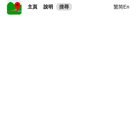
主頁
說明
搜尋
繁
简
En