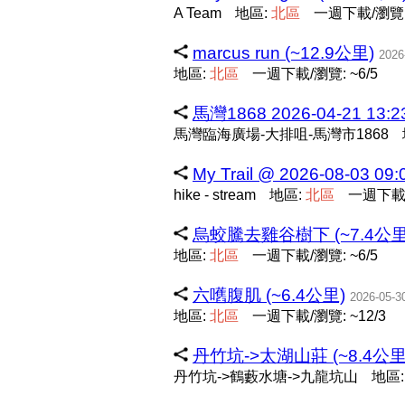
A Team
地區:
北
區
一週下載/瀏覽: 
marcus run (~12.9公里)
2026
地區:
北
區
一週下載/瀏覽: ~6/5
馬灣1868 2026-04-21 13:2
馬灣臨海廣場-大排咀-馬灣市1868
My Trail @ 2026-08-03 09
hike - stream
地區:
北
區
一週下載/
烏蛟騰去雞谷樹下 (~7.4公里
地區:
北
區
一週下載/瀏覽: ~6/5
六嚿腹肌 (~6.4公里)
2026-05-3
地區:
北
區
一週下載/瀏覽: ~12/3
丹竹坑->太湖山莊 (~8.4公里
丹竹坑->鶴藪水塘->九龍坑山
地區