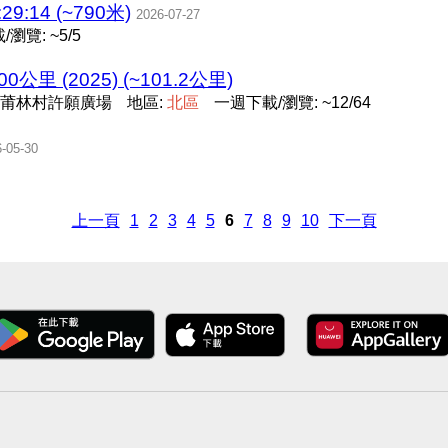
29:14 (~790米)
2026-07-27
瀏覽: ~5/5
100公里 (2025) (~101.2公里)
莆林村許願廣場
地區:
北
區
一週下載/瀏覽: ~12/64
-05-30
上一頁
1
2
3
4
5
6
7
8
9
10
下一頁