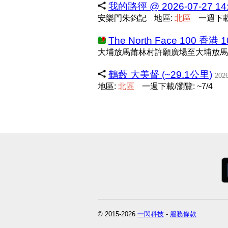
我的路徑 @ 2026-07-27 14:
安樂門朱鈞記
地區:
北
區
一週下載/
The North Face 100 香港 
大埔放馬莆林村許願廣場至大埔放馬
鶴藪 大美督 (~29.1公里)
2026
地區:
北
區
一週下載/瀏覽: ~7/4
© 2015-2026
一閃科技
-
服務條款