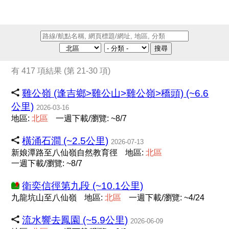
搜尋
有 417 項結果 (第 21-30 項)
雞公嶺 (逢吉鄉>雞公山>雞公嶺>穚頭) (~6.6
公里)
2026-03-16
地區:
北
區
一週下載/瀏覽: ~8/7
橫涌石澗 (~2.5公里)
2026-07-13
新娘潭路至八仙嶺自然教育徑
地區:
北
區
一週下載/瀏覽: ~8/7
衛奕信徑第九段 (~10.1公里)
九龍坑山至八仙嶺
地區:
北
區
一週下載/瀏覽: ~4/24
流水響去鳳園 (~5.9公里)
2026-06-09