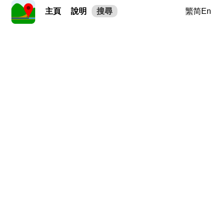
主頁
說明
搜尋
繁
简
En