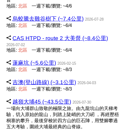
地區:
北
區
一週下載/瀏覽: ~4/6
烏蛟騰去雞谷樹下 (~7.4公里)
2026-07-28
地區:
北
區
一週下載/瀏覽: ~6/4
CAS HTPD - route 2 大美督 (~8.4公里)
2026-07-02
地區:
北
區
一週下載/瀏覽: ~6/4
蓮麻坑 (~5.6公里)
2026-02-15
地區:
北
區
一週下載/瀏覽: ~8/3
吉澳(登山路線) (~3.1公里)
2026-04-03
地區:
北
區
一週下載/瀏覽: ~8/3
越嶺大埔45 (~43.5公里)
2026-07-30
一場向大埔群山致敬的極限之旅。由九龍坑山的天梯考
驗，切入原始的龍山，到踏上陡峭的大刀屻 ，再經歷梧
桐寨的攀升，最後穿梭於四方山的巨石陣，用雙腳攀過
五大考驗，圍繞大埔最經典的山脊線。