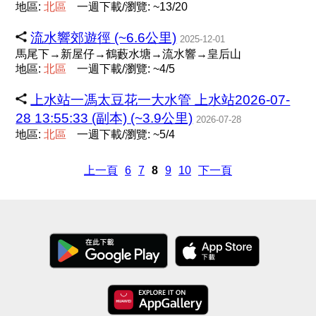
地區:
北
區
一週下載/瀏覽: ~13/20
流水響郊遊徑 (~6.6公里)
2025-12-01
馬尾下→新屋仔→鶴藪水塘→流水響→皇后山
地區:
北
區
一週下載/瀏覽: ~4/5
上水站一馮太豆花一大水管 上水站2026-07-
28 13:55:33 (副本) (~3.9公里)
2026-07-28
地區:
北
區
一週下載/瀏覽: ~5/4
上一頁
6
7
8
9
10
下一頁