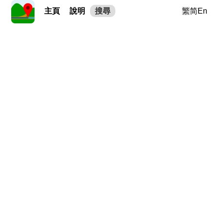
主頁
說明
搜尋
繁
简
En