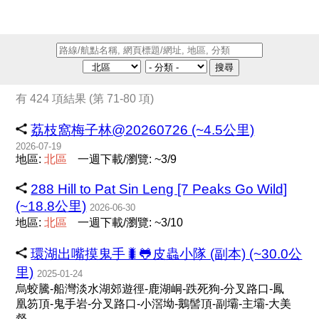
搜尋
有 424 項結果 (第 71-80 項)
荔枝窩梅子林@20260726 (~4.5公里)
2026-07-19
地區:
北
區
一週下載/瀏覽: ~3/9
288 Hill to Pat Sin Leng [7 Peaks Go Wild]
(~18.8公里)
2026-06-30
地區:
北
區
一週下載/瀏覽: ~3/10
環湖出嘴摸鬼手🐛🐸皮蟲小隊 (副本) (~30.0公
里)
2025-01-24
烏蛟騰-船灣淡水湖郊遊徑-鹿湖峒-跌死狗-分叉路口-鳳
凰笏頂-鬼手岩-分叉路口-小滘坳-鵝髻頂-副壩-主壩-大美
督