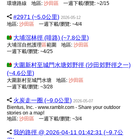
環塘路線
地區:
沙
田
區
一週下載/瀏覽: ~2/15
#2971 (~5.0公里)
2026-05-12
地區:
沙
田
區
一週下載/瀏覽: ~4/4
大埔滘林徑 (啡路) (~7.8公里)
大埔滘自然護理
區
範圍
地區:
沙
田
區
一週下載/瀏覽: ~4/25
大圍新村至城門水塘郊野徑 (沙田郊野徑之一)
(~4.6公里)
大圍新村至城門水塘
地區:
沙
田
區
一週下載/瀏覽: ~3/28
火炭走一圈 (~9.0公里)
2026-05-07
Bientus, Inc. - www.ramblr.com - Share your outdoor
stories on a map!
地區:
沙
田
區
一週下載/瀏覽: ~3/4
我的路徑 @ 2026-04-11 01:42:31 (~9.7公