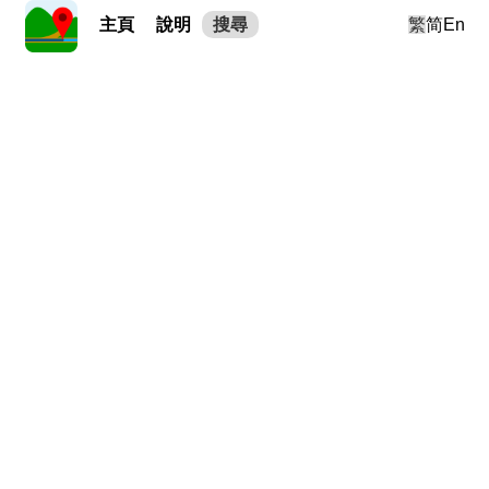
主頁
說明
搜尋
繁
简
En