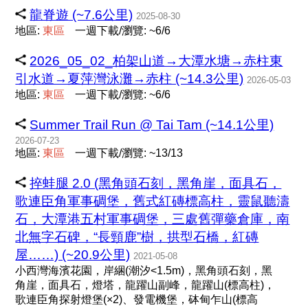
龍脊遊 (~7.6公里)
2025-08-30
地區:
東
區
一週下載/瀏覽: ~6/6
2026_05_02_柏架山道→大潭水塘→赤柱東
引水道→夏萍灣泳灘→赤柱 (~14.3公里)
2026-05-03
地區:
東
區
一週下載/瀏覽: ~6/6
Summer Trail Run @ Tai Tam (~14.1公里)
2026-07-23
地區:
東
區
一週下載/瀏覽: ~13/13
捽蛙腿 2.0 (黑角頭石刻，黑角崖，面具石，
歌連臣角軍事碉堡，舊式紅磚標高柱，靈鼠聽濤
石，大潭港五村軍事碉堡，三處舊彈藥倉庫，南
北無字石碑，“長頸鹿”樹，拱型石橋，紅磚
屋……) (~20.9公里)
2021-05-08
小西灣海濱花園，岸綑(潮汐<1.5m)，黑角頭石刻，黑
角崖，面具石，燈塔，龍躍山副峰，龍躍山(標高柱)，
歌連臣角探射燈堡(×2)、發電機堡，砵甸乍山(標高