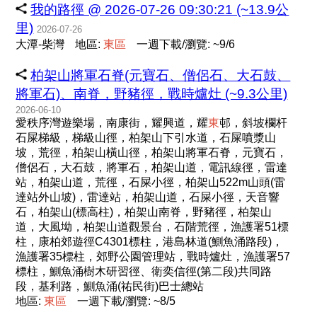
我的路徑 @ 2026-07-26 09:30:21 (~13.9公
里)
2026-07-26
大潭-柴灣
地區:
東
區
一週下載/瀏覽: ~9/6
柏架山將軍石脊(元寶石、僧侶石、大石鼓、
將軍石)、南脊，野豬徑，戰時爐灶 (~9.3公里)
2026-06-10
愛秩序灣遊樂場，南康街，耀興道，耀
東
邨，斜坡欄杆
石屎梯級，梯級山徑，柏架山下引水道，石屎噴漿山
坡，荒徑，柏架山橫山徑，柏架山將軍石脊，元寶石，
僧侶石，大石鼓，將軍石，柏架山道，電訊線徑，雷達
站，柏架山道，荒徑，石屎小徑，柏架山522m山頭(雷
達站外山坡)，雷達站，柏架山道，石屎小徑，天音響
石，柏架山(標高柱)，柏架山南脊，野豬徑，柏架山
道，大風坳，柏架山道觀景台，石階荒徑，漁護署51標
柱，康柏郊遊徑C4301標柱，港島林道(鰂魚涌路段)，
漁護署35標柱，郊野公園管理站，戰時爐灶，漁護署57
標柱，鰂魚涌樹木研習徑、衛奕信徑(第二段)共同路
段，基利路，鰂魚涌(祐民街)巴士總站
地區:
東
區
一週下載/瀏覽: ~8/5