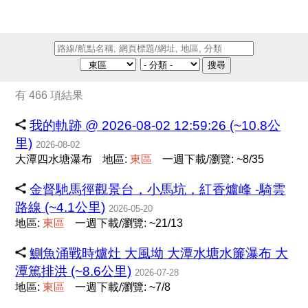
搜尋
有 466 項結果
我的軌跡 @ 2026-08-02 12:59:26 (~10.8公
里)
2026-08-02
大潭四水塘瀑布
地區:
東
區
一週下載/瀏覽: ~8/35
金督馳馬徑觀景台，小馬坑，紅香爐峰 -騎雲
路線 (~4.1公里)
2026-05-20
地區:
東
區
一週下載/瀏覽: ~21/13
鰂魚涌戰時爐灶 大風坳 大潭水塘水簾瀑布 大
潭篤排洪 (~8.6公里)
2026-07-28
地區:
東
區
一週下載/瀏覽: ~7/8