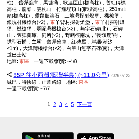
柱)，舊彈藥庫，馬塘坳，歌連臣山(標高柱)，舊紅磚標
高柱，龍脊，雲枕山，打爛埕頂山(肥標高柱)，251m山
頭(標高柱)，靈鼠聽濤石，土地灣探射燈堡、機槍堡，
銀坑村機槍台(×2)，
東
丫背村探射燈堡，
東
丫村探射燈
堡、機槍堡，爛泥灣機槍台(×2)，無字石碑(北)，石碑
山，舊彈藥庫、廁所(×2)，野豬徑南坑，“長頸鹿”樹，
拱型石憍，主壩，舊彈藥庫，紅磚屋，岸綑(潮汐
<1m)，大潭灣機槍台(×2)，白筆山無字石碑(南)，大潭
道巴士站
地區:
東
區
一週下載/瀏覽: ~4/8
85P 往小西灣(藍灣半島) (~11.0公里)
2026-07-23
城巴，特快線，正常路線
地區:
東
區
一週下載/瀏覽: ~7/7
1
2
3
4
5
下一頁