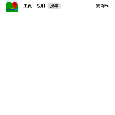
主頁
說明
搜尋
繁
简
En