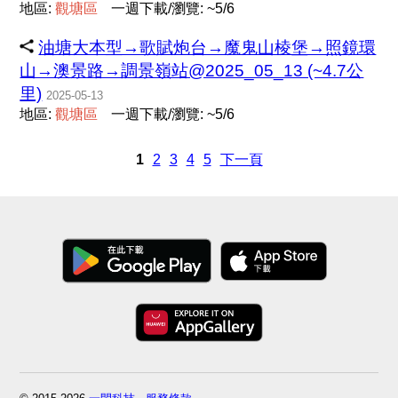
地區:
觀
塘
區
一週下載/瀏覽: ~5/6
油塘大本型→歌賦炮台→魔鬼山棱堡→照鏡環
山→澳景路→調景嶺站@2025_05_13 (~4.7公
里)
2025-05-13
地區:
觀
塘
區
一週下載/瀏覽: ~5/6
1
2
3
4
5
下一頁