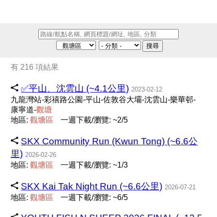
搜尋
有 216 項結果
✅平山、沈雲山 (~4.1公里)
2023-02-12
九龍灣站-彩禧路公園-平山-佐敦谷大壩-沈雲山-樂華邨-
康寧道-
觀
塘
地區:
觀
塘
區
一週下載/瀏覽: ~2/5
SKX Community Run (Kwun Tong) (~6.6公
里)
2026-02-26
地區:
觀
塘
區
一週下載/瀏覽: ~1/3
SKX Kai Tak Night Run (~6.6公里)
2026-07-21
地區:
觀
塘
區
一週下載/瀏覽: ~6/5