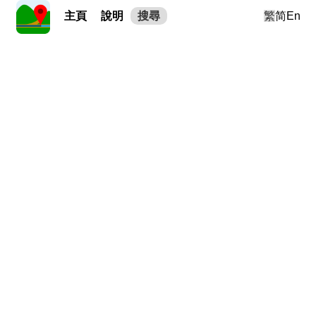
主頁
說明
搜尋
繁
简
En