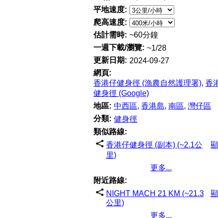
平地速度:
爬高速度:
估計需時:
~60分鐘
一週下載/瀏覽:
~1/28
更新日期:
2024-09-27
網頁:
香港仔健身徑 (漁農自然護理署)
,
香
健身徑 (Google)
地區:
中西區
,
香港島
,
南區
,
灣仔區
分類:
健身徑
類似路線:
香港仔健身徑 (副本) (~2.1公
里)
更多...
附近路線:
NIGHT MACH 21 KM (~21.3
公里)
更多...