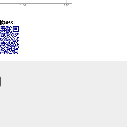
載GPX: