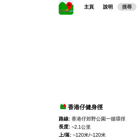
主頁
說明
搜尋
香港仔健身徑
路線:
香港仔郊野公園一循環徑
長度:
~2.1公里
上/落:
~120米/~120米