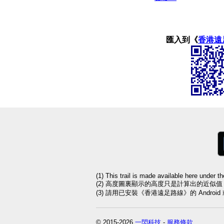
匯入到《
香港遠
(1) This trail is made available here under t
(2) 高度圖裏顯示的高度只是計算出的近似
(3) 請用已安裝《香港遠足路線》的 Andro
© 2015-2026
一閃科技
-
服務條款