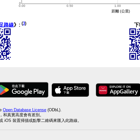
(
3
)
下
足路線
》:
he
Open Database License
(ODbL).
值，和真實高度會有差別。
id 或 iOS 裝置掃描或點擊二維碼來匯入此路線。