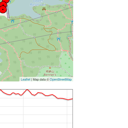
Leaflet
| Map data ©
OpenStreetMap