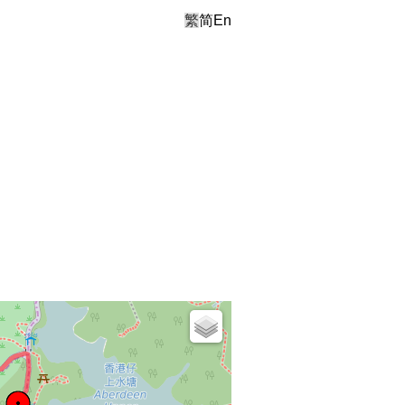
繁
简
En