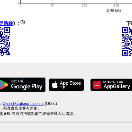
(
3
)
下
足路線
》:
he
Open Database License
(ODbL).
值，和真實高度會有差別。
id 或 iOS 裝置掃描或點擊二維碼來匯入此路線。