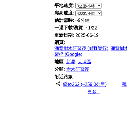
平地速度:
爬高速度:
估計需時:
~9分鐘
一週下載/瀏覽:
~1/22
更新日期:
2025-06-19
網頁:
涌背樹木研習徑 (郊野樂行)
,
涌背樹
習徑 (Google)
地區:
新界
,
大埔區
分類:
樹木研習徑
附近路線:
癲傻262 (~259.0公里)
顯
更多...