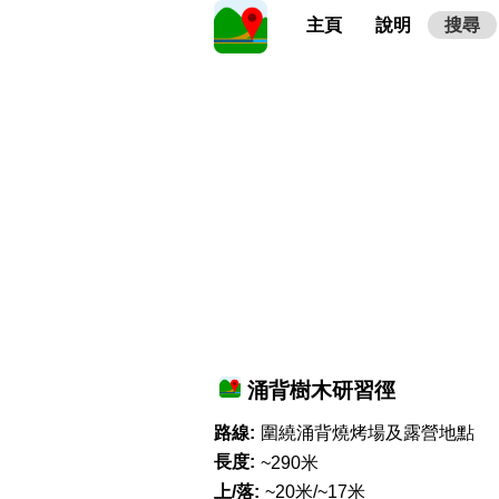
主頁
說明
搜尋
涌背樹木研習徑
路線:
圍繞涌背燒烤場及露營地點
長度:
~290米
上/落:
~20米/~17米