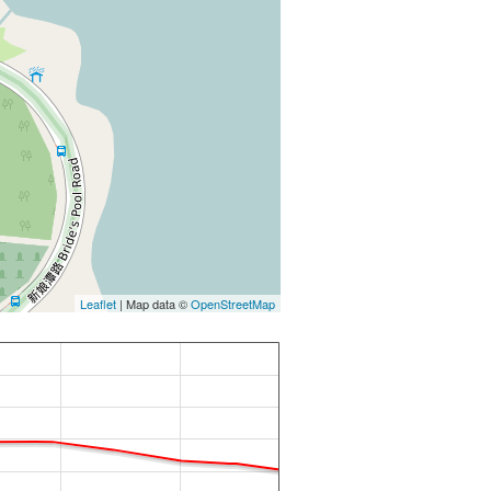
Leaflet
| Map data ©
OpenStreetMap