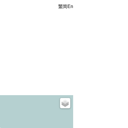
繁
简
En