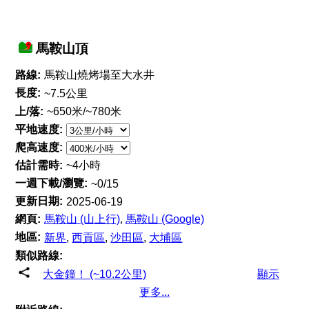
馬鞍山頂
路線:
馬鞍山燒烤場至大水井
長度:
~7.5公里
上/落:
~650米/~780米
平地速度:
爬高速度:
估計需時:
~4小時
一週下載/瀏覽:
~0/15
更新日期:
2025-06-19
網頁:
馬鞍山 (山上行)
,
馬鞍山 (Google)
地區:
新界
,
西貢區
,
沙田區
,
大埔區
類似路線:
大金鐘！ (~10.2公里)
顯示
更多...