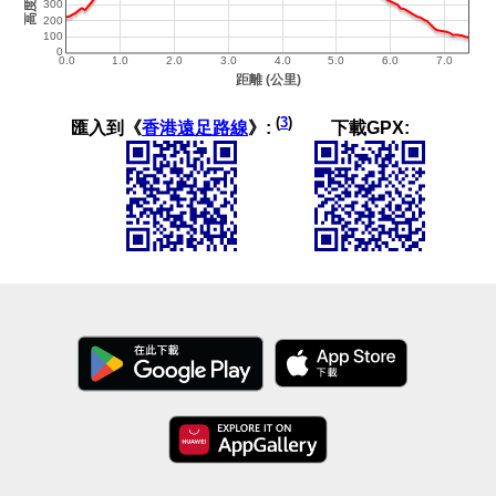
(
3
)
匯入到《
香港遠足路線
》:
下載GPX: