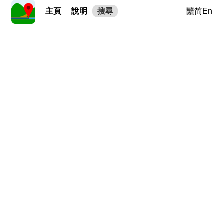
主頁
說明
搜尋
繁
简
En