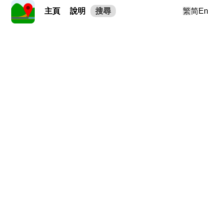
主頁
說明
搜尋
繁
简
En