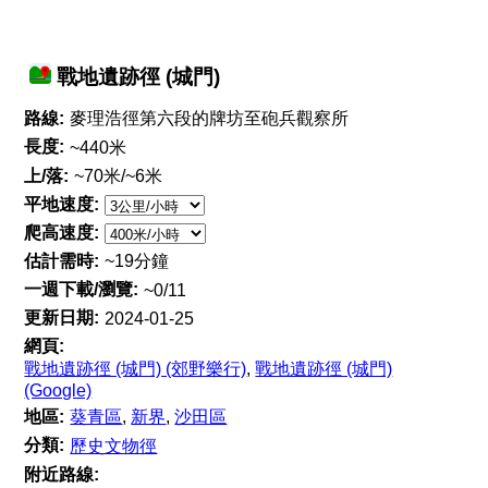
戰地遺跡徑 (城門)
路線:
麥理浩徑第六段的牌坊至砲兵觀察所
長度:
~440米
上/落:
~70米/~6米
平地速度:
爬高速度:
估計需時:
~19分鐘
一週下載/瀏覽:
~0/11
更新日期:
2024-01-25
網頁:
戰地遺跡徑 (城門) (郊野樂行)
,
戰地遺跡徑 (城門)
(Google)
地區:
葵青區
,
新界
,
沙田區
分類:
歷史文物徑
附近路線: