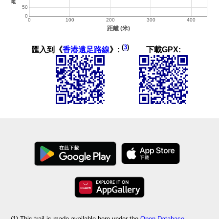
(
3
)
匯入到《
香港遠足路線
》:
下載GPX:
(1) This trail is made available here under the
Open Database