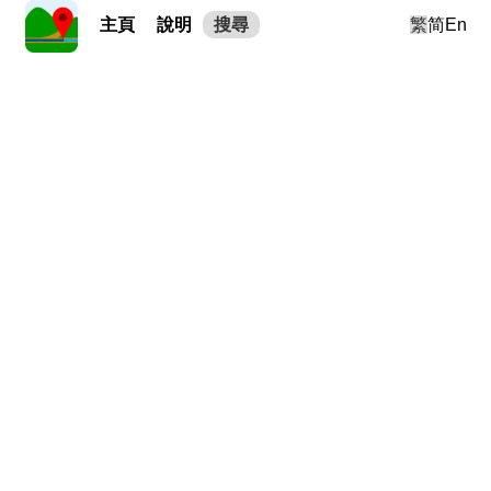
主頁
說明
搜尋
繁
简
En