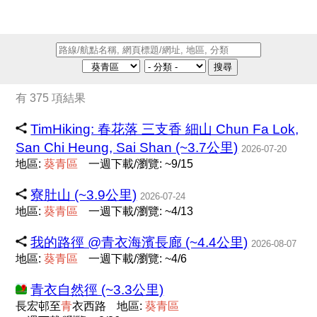
搜尋
有 375 項結果
TimHiking: 春花落 三支香 細山 Chun Fa Lok,
San Chi Heung, Sai Shan (~3.7公里)
2026-07-20
地區:
葵
青
區
一週下載/瀏覽: ~9/15
寮肚山 (~3.9公里)
2026-07-24
地區:
葵
青
區
一週下載/瀏覽: ~4/13
我的路徑 @青衣海濱長廊 (~4.4公里)
2026-08-07
地區:
葵
青
區
一週下載/瀏覽: ~4/6
青衣自然徑 (~3.3公里)
長宏邨至
青
衣西路
地區:
葵
青
區