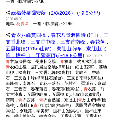
一週下載/瀏覽: ~2/36
綠楊菠蘿壩安蔭（2/8/2026） (~9.5公里)
2026-08-02
地區:
葵
青
區
一週下載/瀏覽: ~21/66
青衣八峰賞四橋，春花八景渡四時 (細山，三
支香北峰，三支香中峰，三支香南峰，春花落，
五層樓頂(178m山頭)，寮肚山南峰，寮肚山北
峰，擔杆山，牙鷹洲頂) (~16.6公里)
2021-08-07
青
衣海濱長廊，長康邨商場，
青
衣東二號食水配水庫，
青
衣細山徑，居民晨運空地(標高柱)，細山(涼亭)，墓地
山徑，標高柱，三支香北峰(標高柱)，北峰石，中峰
石，三支香中峰(標高柱石屎台)，三支香南峰(標高柱)，
南峰臺，南峰石，春花一落石，英雄石，羅漢石，龜崖
石，三舊石，春花落石，春花落(標高柱)，
青
衣路，前
太古漆廠，五層樓岬角，五層樓頂(178m山頭)(鐵通)，
南灣，
青
衣西路，
青
衣自然徑，寮肚山(
青
欣山)南峰(標
高柱)，寮肚山(
青
欣山)北峰(標高柱)，居民晨運空地(標
高柱)，寮肚路，享美街，擔杆山(標高柱)，擔杆山東
脊，楊山陟屺亭，楓樹窩路，牙鷹洲花園，牙鷹洲頂