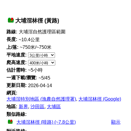
大埔滘林徑 (黃路)
路線:
大埔滘自然護理區範圍
長度:
~10.4公里
上/落:
~750米/~750米
平地速度:
爬高速度:
估計需時:
~5小時
一週下載/瀏覽:
~5/45
更新日期:
2026-04-14
網頁:
大埔滘特別地區 (漁農自然護理署)
,
大埔滘林徑 (Google)
地區:
新界
,
沙田區
,
大埔區
類似路線:
大埔滘林徑 (啡路) (~7.8公里)
顯示