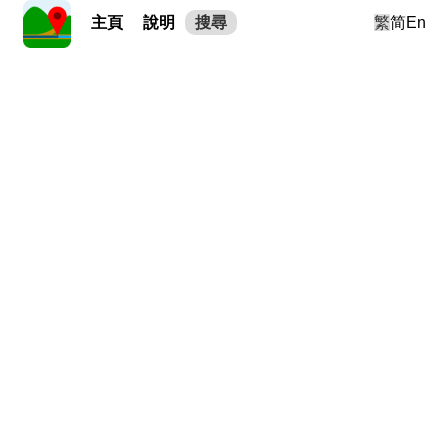
主頁
說明
搜尋
繁
简
En