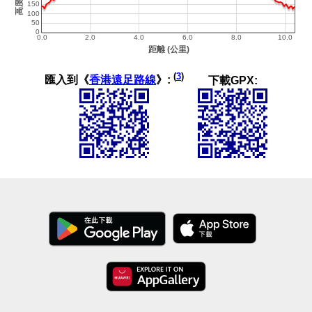
(
3
)
匯入到《
香港遠足路線
》:
下載GPX: