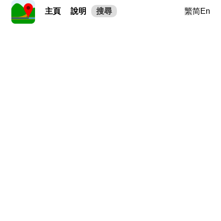
主頁
說明
搜尋
繁
简
En