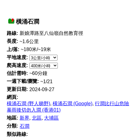
橫涌石澗
路線:
新娘潭路至八仙嶺自然教育徑
長度:
~1.6公里
上/落:
~180米/~19米
平地速度:
爬高速度:
估計需時:
~60分鐘
一週下載/瀏覽:
~1/21
更新日期:
2024-09-27
網頁:
橫涌石澗 (野人睇野)
,
橫涌石澗 (Google)
,
行澗比行山危險
暴雨後切勿入澗 (香港01)
地區:
新界
,
北區
,
大埔區
分類:
石澗
類似路線: