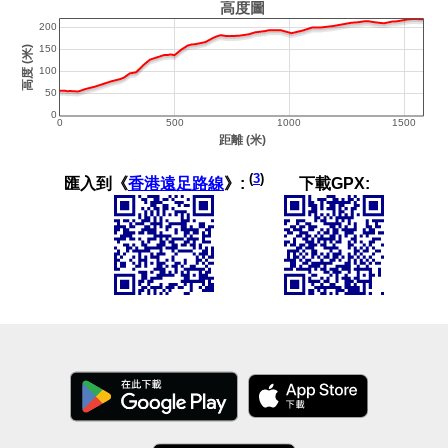
(
3
)
匯入到《
香港遠足路線
》:
下載GPX: