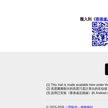
匯入到《
香港遠
(1) This trail is made available here under t
(2) 高度圖裏顯示的高度只是計算出的近似
(3) 請用已安裝《香港遠足路線》的 Andro
© 2015-2026
一閃科技
-
服務條款