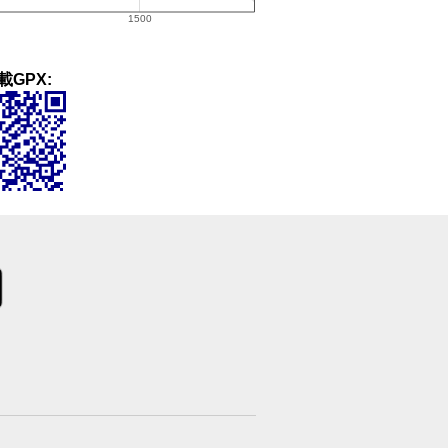
載GPX: