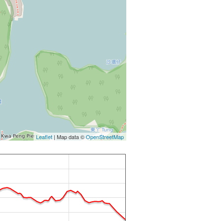
Leaflet
| Map data ©
OpenStreetMap