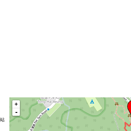
+
-
站