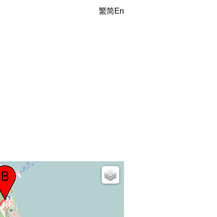
繁
简
En