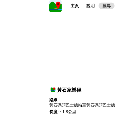
主頁
說明
搜尋
黃石家樂徑
路線:
黃石碼頭巴士總站至黃石碼頭巴士總
長度:
~1.8公里