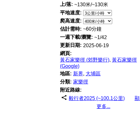
上/落:
~130米/~130米
平地速度:
爬高速度:
估計需時:
~60分鐘
一週下載/瀏覽:
~1/42
更新日期:
2025-06-19
網頁:
黃石家樂徑 (郊野樂行)
,
黃石家樂徑
(Google)
地區:
新界
,
大埔區
分類:
家樂徑
附近路線:
毅行者2025 (~100.1公里)
顯
更多...