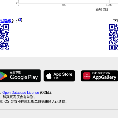
(
3
)
下
足路線
》:
he
Open Database License
(ODbL).
值，和真實高度會有差別。
id 或 iOS 裝置掃描或點擊二維碼來匯入此路線。