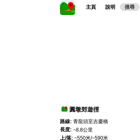
主頁
說明
搜尋
圓墩郊遊徑
路線:
青龍頭至吉慶橋
長度:
~8.8公里
上/落:
~550米/~590米