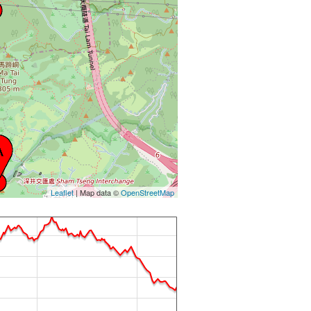
Leaflet
| Map data ©
OpenStreetMap