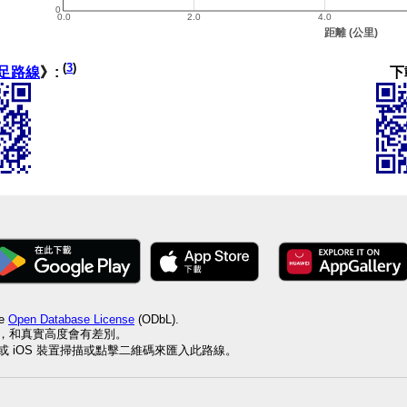
(
3
)
下
足路線
》:
he
Open Database License
(ODbL).
值，和真實高度會有差別。
id 或 iOS 裝置掃描或點擊二維碼來匯入此路線。