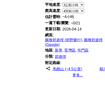
平地速度:
爬高速度:
估計需時:
~4小時
一週下載/瀏覽:
~0/21
更新日期:
2026-04-14
網頁:
圓墩郊遊徑 (郊野樂行)
,
圓墩郊遊徑
(Google)
地區:
新界
,
荃灣區
,
屯門區
分類:
郊遊徑
附近路線:
馬餾山 (~4.5公里)
顯
更多...