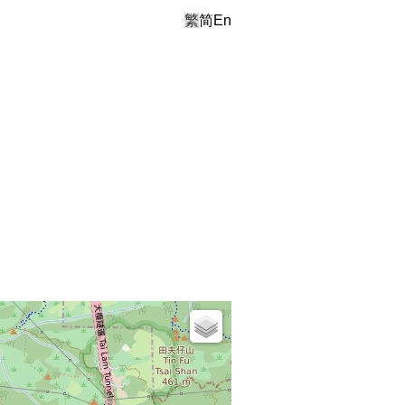
繁
简
En