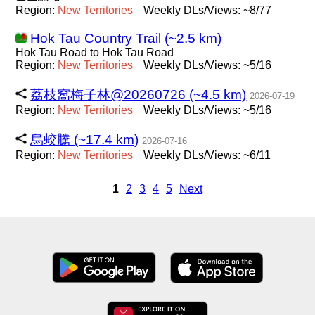
Region:
New
Territories
Weekly DLs/Views: ~8/77
Hok Tau Country Trail (~2.5 km)
Hok Tau Road to Hok Tau Road
Region:
New
Territories
Weekly DLs/Views: ~5/16
荔枝窩梅子林@20260726 (~4.5 km)
2026-07-19
Region:
New
Territories
Weekly DLs/Views: ~5/16
烏蛟騰 (~17.4 km)
2026-07-16
Region:
New
Territories
Weekly DLs/Views: ~6/11
1
2
3
4
5
Next