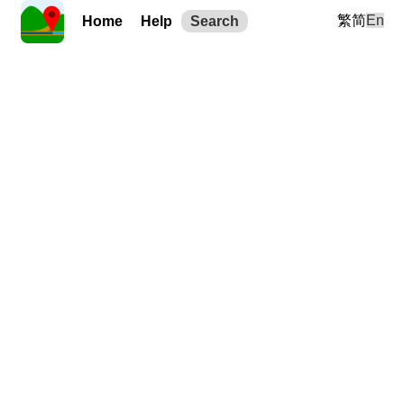
繁
简
En
Home
Help
Search