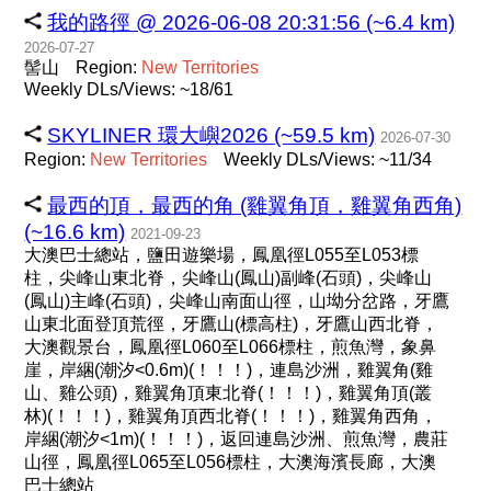
我的路徑 @ 2026-06-08 20:31:56 (~6.4 km)
2026-07-27
髻山
Region:
New
Territories
Weekly DLs/Views: ~18/61
SKYLINER 環大嶼2026 (~59.5 km)
2026-07-30
Region:
New
Territories
Weekly DLs/Views: ~11/34
最西的頂，最西的角 (雞翼角頂，雞翼角西角)
(~16.6 km)
2021-09-23
大澳巴士總站，鹽田遊樂場，鳳凰徑L055至L053標
柱，尖峰山東北脊，尖峰山(鳳山)副峰(石頭)，尖峰山
(鳳山)主峰(石頭)，尖峰山南面山徑，山坳分岔路，牙鷹
山東北面登頂荒徑，牙鷹山(標高柱)，牙鷹山西北脊，
大澳觀景台，鳳凰徑L060至L066標柱，煎魚灣，象鼻
崖，岸綑(潮汐<0.6m)(！！！)，連島沙洲，雞翼角(雞
山、雞公頭)，雞翼角頂東北脊(！！！)，雞翼角頂(叢
林)(！！！)，雞翼角頂西北脊(！！！)，雞翼角西角，
岸綑(潮汐<1m)(！！！)，返回連島沙洲、煎魚灣，農莊
山徑，鳳凰徑L065至L056標柱，大澳海濱長廊，大澳
巴士總站