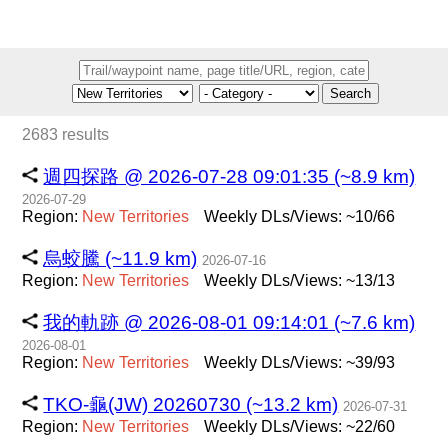
Search
2683 results
週四探路 @ 2026-07-28 09:01:35 (~8.9 km)
2026-07-29
Region:
New
Territories
Weekly DLs/Views: ~10/66
烏蛟騰 (~11.9 km)
2026-07-16
Region:
New
Territories
Weekly DLs/Views: ~13/13
我的軌跡 @ 2026-08-01 09:14:01 (~7.6 km)
2026-08-01
Region:
New
Territories
Weekly DLs/Views: ~39/93
TKO-龜(JW) 20260730 (~13.2 km)
2026-07-31
Region:
New
Territories
Weekly DLs/Views: ~22/60