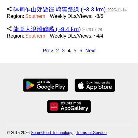
砵甸乍山郊遊徑 騎雲路線 (~3.3 km)
2025-11-14
Region:
Southern
Weekly DLs/Views: ~3/6
龍脊大浪灣鶴嘴 (~9.4 km)
2026-07-28
Region:
Southern
Weekly DLs/Views: ~4/4
Prev
2
3
4
5
6
Next
© 2015-2026
SeemGood Technology
-
Terms of Service