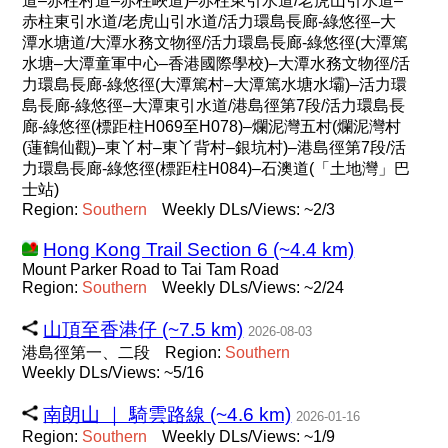
道–赤柱村道–赤柱峽道)–赤柱東引水道/老虎山引水道–
赤柱東引水道/老虎山引水道/活力環島長廊-綠悠徑–大
潭水塘道/大潭水務文物徑/活力環島長廊-綠悠徑(大潭篤
水塘–大潭童軍中心–香港國際學校)–大潭水務文物徑/活
力環島長廊-綠悠徑(大潭篤村–大潭篤水塘水壩)–活力環
島長廊-綠悠徑–大潭東引水道/港島徑第7段/活力環島長
廊-綠悠徑(標距柱H069至H078)–爛泥灣五村(爛泥灣村
(蓮鶴仙觀)–東丫村–東丫背村–銀坑村)–港島徑第7段/活
力環島長廊-綠悠徑(標距柱H084)–石澳道(「土地灣」巴
士站)
Region:
Southern
Weekly DLs/Views: ~2/3
Hong Kong Trail Section 6 (~4.4 km)
Mount Parker Road to Tai Tam Road
Region:
Southern
Weekly DLs/Views: ~2/24
山頂至香港仔 (~7.5 km)
2026-08-03
港島徑第一、二段
Region:
Southern
Weekly DLs/Views: ~5/16
南朗山 ｜ 騎雲路線 (~4.6 km)
2026-01-16
Region:
Southern
Weekly DLs/Views: ~1/9