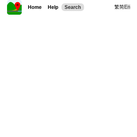
繁
简
En
Home
Help
Search