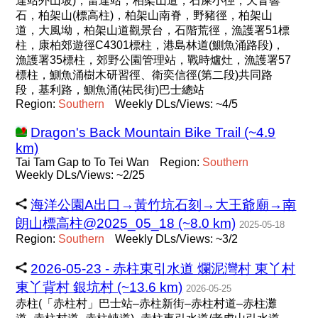
達站外山坡)，雷達站，柏架山道，石屎小徑，天音響
石，柏架山(標高柱)，柏架山南脊，野豬徑，柏架山
道，大風坳，柏架山道觀景台，石階荒徑，漁護署51標
柱，康柏郊遊徑C4301標柱，港島林道(鰂魚涌路段)，
漁護署35標柱，郊野公園管理站，戰時爐灶，漁護署57
標柱，鰂魚涌樹木研習徑、衛奕信徑(第二段)共同路
段，基利路，鰂魚涌(祐民街)巴士總站
Region:
Southern
Weekly DLs/Views: ~4/5
Dragon's Back Mountain Bike Trail (~4.9
km)
Tai Tam Gap to To Tei Wan
Region:
Southern
Weekly DLs/Views: ~2/25
海洋公園A出口→黃竹坑石刻→大王爺廟→南
朗山標高柱@2025_05_18 (~8.0 km)
2025-05-18
Region:
Southern
Weekly DLs/Views: ~3/2
2026-05-23 - 赤柱東引水道 爛泥灣村 東丫村
東丫背村 銀坑村 (~13.6 km)
2026-05-25
赤柱(「赤柱村」巴士站–赤柱新街–赤柱村道–赤柱灘