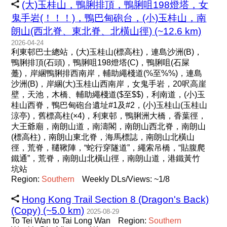
(大)玉桂山，鴨脷排頂，鴨脷咀198燈塔，女
鬼手岩(！！！)，鴨巴甸砲台，(小)玉桂山，南
朗山(西北脊、東北脊、北橫山徑) (~12.6 km)
2026-04-24
利東邨巴士總站，(大)玉桂山(標高柱)，連島沙洲(B)，
鴨脷排頂(石頭)，鴨脷咀198燈塔(C)，鴨脷咀(石屎
躉)，岸綑鴨脷排西南岸，輔助繩棧道(%至%%)，連島
沙洲(B)，岸綑(大)玉桂山西南岸，女鬼手岩，20呎高崖
壁，天池，木橋、輔助繩棧道($至$$)，利南道，(小)玉
桂山西脊，鴨巴甸砲台遺址#1及#2，(小)玉桂山(玉桂山
涼亭)，舊標高柱(×4)，利東邨，鴨脷洲大橋，香葉徑，
大王爺廟，南朗山道，南濤閣，南朗山西北脊，南朗山
(標高柱)，南朗山東北脊，海馬標誌，南朗山北橫山
徑，荒脊，韆鞦陣，“蛇行穿隧道”，繩索吊橋，“貼腹爬
鐵通”，荒脊，南朗山北橫山徑，南朗山道，港鐵黃竹
坑站
Region:
Southern
Weekly DLs/Views: ~1/8
Hong Kong Trail Section 8 (Dragon's Back)
(Copy) (~5.0 km)
2025-08-29
To Tei Wan to Tai Long Wan
Region:
Southern