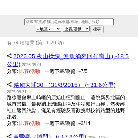
搜尋
有 74 項結果 (第 11-20 項)
2026.05 夜山操練_鰂魚涌來回孖崗山 (~18.5
公里)
2026-05-01
分類:
比
賽
/
活
動
一週下載/瀏覽: ~7/5
越嶺大埔30 （31/8/2015） (~31.6公里)
2025-08-31
路線還會攀上崎嶇的原始山徑到龍山，遠眺新界北區的
城市景貌，最後踏上蝴蝶山徑及牛牯嶺行山徑，然後經
社山返回終點，滿足有經驗及喜歡挑戰技術路型的越野
跑者。
分類:
比
賽
/
活
動
一週下載/瀏覽: ~3/14
黃昏賽（城門） (~17.8公里)
2026-07-28