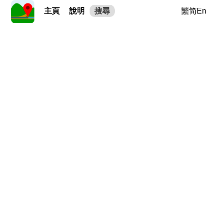
主頁
說明
搜尋
繁
简
En