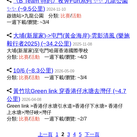
《B Team 特約》夜奔Fun系列 ✨️✨️ 九龍公園
✨️✨️ (~9.5公里)
2024-11-10
啟德站>九龍公園
分類:
比
賽
/
活
動
一週下載/瀏覽: ~3/4
大埔(新屋家)->屯門(黃金海岸)-雲影清風 (樂施
毅行者2025) (~34.2公里)
2025-11-08
大埔(新屋家)至屯門哈羅香港國際學校
分類:
比
賽
/
活
動
一週下載/瀏覽: ~4/3
10/6 (~8.3公里)
2026-05-09
分類:
比
賽
/
活
動
一週下載/瀏覽: ~3/4
黃竹坑Green link 穿香港仔水塘去灣仔 (~4.7
公里)
2026-04-08
Green link >香港仔水塘引水道>香港仔下水塘> 香港仔
上水塘>灣仔峽>灣仔
分類:
比
賽
/
活
動
一週下載/瀏覽: ~2/7
上一頁
1
2
3
4
5
下一頁