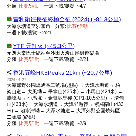
分類:
比
賽
/
活
動
一週下載/瀏覽: ~4/7
雷利衛徑長征終極全征 (2024) (~81.3公里)
大潭水塘道至沙頭角
分類:
比
賽
/
活
動
一週下載/瀏覽: ~2/21
YTF 元打火 (~45.3公里)
元朗大棠巴士總站至沙田火炭山尾街遊樂場
分類:
比
賽
/
活
動
一週下載/瀏覽: ~2/21
香港五峰HK5Peaks 21km (~20.7公里)
2024-01-27
大潭郊野公園燒烤區二號場(起點) → 大潭水塘道→ 柏
架山道→ 大風坳→ 畢拿山(435米) → 小馬山(424米) →
爐峰坳→ 小馬坑→ 金督馳馬徑 (CP1-10.5公里) → 渣甸
山(433米)→ 大潭水塘道→ 大潭​郊遊徑→ 紫羅蘭山(433
米) → 淺水灣坳→ 大潭水塘道→ 大潭郊野公園燒烤區
二號場 (終點)
分類:
比
賽
/
活
動
一週下載/瀏覽: ~2/9