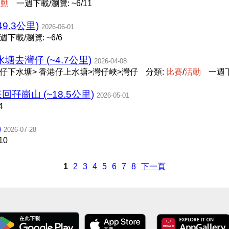
活
動
一週下載/瀏覽: ~6/11
9.3公里)
2026-06-01
週下載/瀏覽: ~6/6
水塘去灣仔 (~4.7公里)
2026-04-08
>香港仔下水塘> 香港仔上水塘>灣仔峽>灣仔
分類:
比
賽
/
活
動
一週下
回孖崗山 (~18.5公里)
2026-05-01
4
)
2026-07-28
10
1
2
3
4
5
6
7
8
下一頁