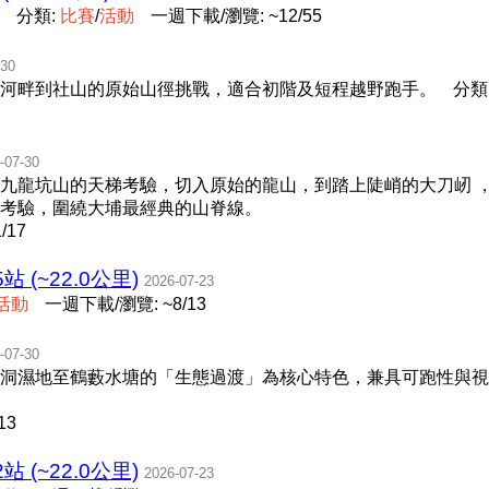
分類:
比
賽
/
活
動
一週下載/瀏覽: ~12/55
-30
河畔到社山的原始山徑挑戰，適合初階及短程越野跑手。
分類
-07-30
九龍坑山的天梯考驗，切入原始的龍山，到踏上陡峭的大刀屻 
考驗，圍繞大埔最經典的山脊線。
/17
(~22.0公里)
2026-07-23
活
動
一週下載/瀏覽: ~8/13
-07-30
洞濕地至鶴藪水塘的「生態過渡」為核心特色，兼具可跑性與視
13
(~22.0公里)
2026-07-23