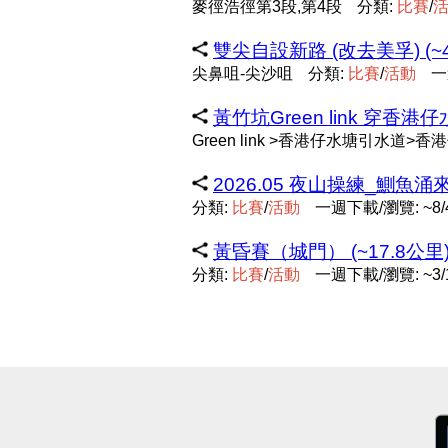
麥徑浩徑第3段,第4段
分類:
比
賽
/
雙尖自設新路 (改去美孚) (~4
尖鼻咀-尖沙咀
分類:
比
賽
/
活
動
一
黃竹坑Green link 穿香港仔
Green link >香港仔水塘引水道
2026.05 夜山操練_鰂魚涌來
分類:
比
賽
/
活
動
一週下載/瀏覽: ~8/
黃昏賽（城門） (~17.8公里
分類:
比
賽
/
活
動
一週下載/瀏覽: ~3/