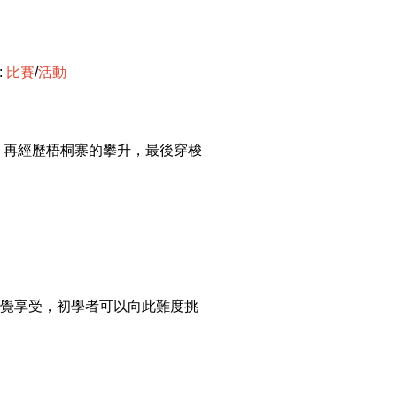
:
比
賽
/
活
動
，再經歷梧桐寨的攀升，最後穿梭
覺享受，初學者可以向此難度挑