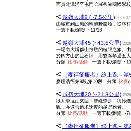
西貢北潭涌至屯門哈羅香港國際學校
越嶺大埔8 (~7.5公里)
2026-07
由城市到山嶺的輕越野體驗，從林村
一週下載/瀏覽: ~11/18
越嶺大埔45 (~43.5公里)
2026
一場向大埔群山致敬的極限之旅。由
於四方山的巨石陣，用雙腳攀過五大
分類:
比
賽
/
活
動
一週下載/瀏覽: ~11
［麥徑征服者］線上跑～第5站 
麥理浩徑第9段,第10段
分類:
比
賽
/
越嶺大埔20 (~21.3公里)
2026
以九龍坑山來回「雙峰連走」與沙螺
戰，亦適合追求速度的越野跑者。
分類:
比
賽
/
活
動
一週下載/瀏覽: ~7/
［麥徑征服者］線上跑～第2站 