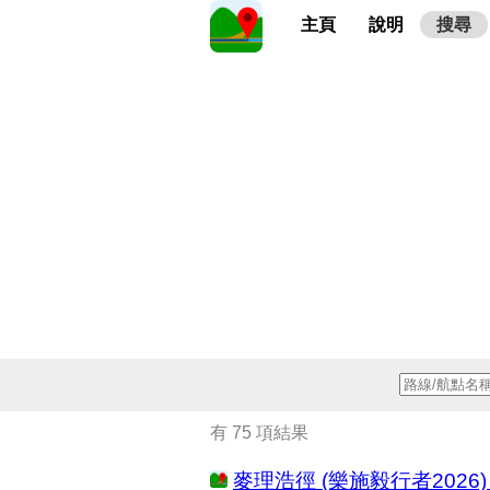
主頁
說明
搜尋
有 75 項結果
麥理浩徑 (樂施毅行者2026) (