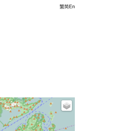
繁
简
En