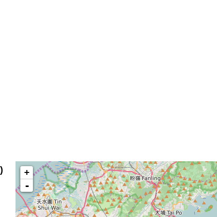
)
+
-