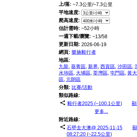
上/落:
~7.3公里/~7.3公里
平地速度:
爬高速度:
估計需時:
~52小時
一週下載/瀏覽:
~13/58
更新日期:
2026-06-19
網頁:
樂施毅行者
地區:
九龍
,
葵青區
,
新界
,
西貢區
,
沙田區
,
水埗區
,
大埔區
,
荃灣區
,
屯門區
,
黃大
區
,
元朗區
分類:
比賽/活動
類似路線:
毅行者2025 (~100.1公里)
顯
更多...
附近路線:
石壁去大澳@ 2025-11-15
08:27:20 (~22.5公里)