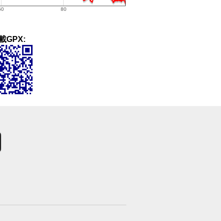
載GPX: