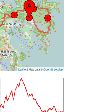
Leaflet
| Map data ©
OpenStreetMap