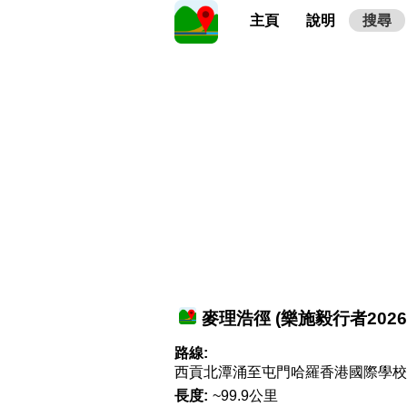
主頁
說明
搜尋
麥理浩徑 (樂施毅行者2026
路線:
西貢北潭涌至屯門哈羅香港國際學校
長度:
~99.9公里