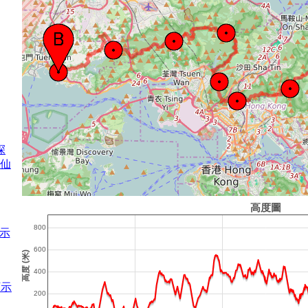
深
仙
示
顯示