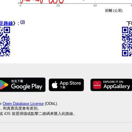
(
3
)
下
足路線
》:
he
Open Database License
(ODbL).
值，和真實高度會有差別。
id 或 iOS 裝置掃描或點擊二維碼來匯入此路線。