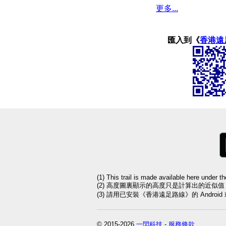
更多...
匯入到《
香港遠
(1) This trail is made available here under t
(2) 高度圖裏顯示的高度只是計算出的近似
(3) 請用已安裝《香港遠足路線》的 Andro
© 2015-2026
一閃科技
-
服務條款