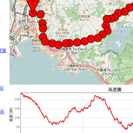
徑第
示
示