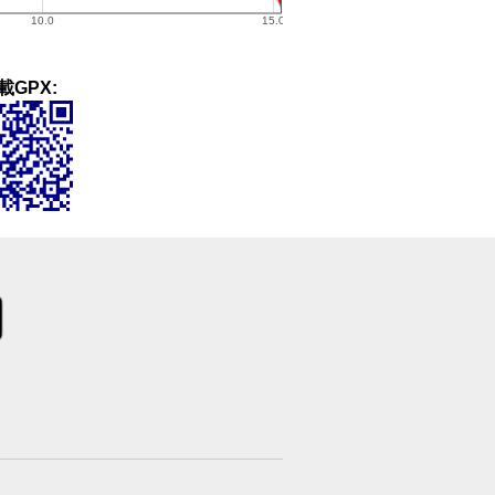
載GPX: