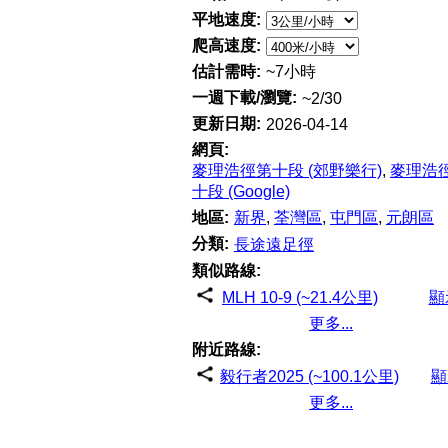
平地速度:
爬高速度:
估計需時:
~7小時
一週下載/瀏覽:
~2/30
更新日期:
2026-04-14
網頁:
麥理浩徑第十段 (郊野樂行)
,
麥理浩
十段 (Google)
地區:
新界
,
荃灣區
,
屯門區
,
元朗區
分類:
長途遠足徑
類似路線:
MLH 10-9 (~21.4公里)
顯
更多...
附近路線:
毅行者2025 (~100.1公里)
顯
更多...