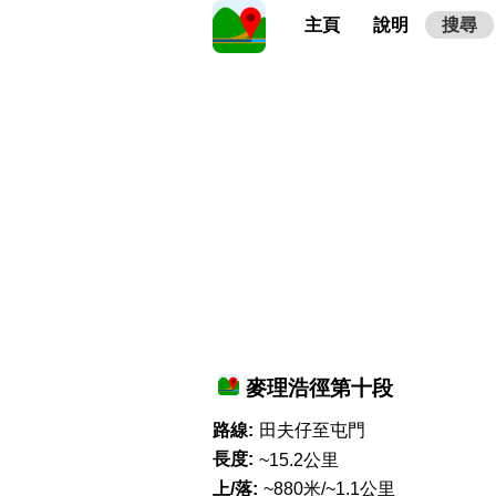
主頁
說明
搜尋
麥理浩徑第十段
路線:
田夫仔至屯門
長度:
~15.2公里
上/落:
~880米/~1.1公里