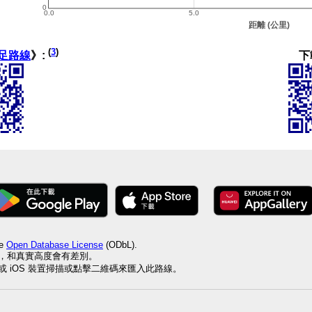
(
3
)
下
足路線
》:
he
Open Database License
(ODbL).
值，和真實高度會有差別。
id 或 iOS 裝置掃描或點擊二維碼來匯入此路線。