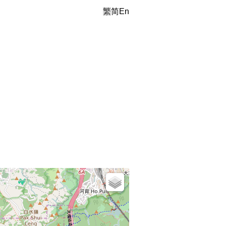
繁
简
En