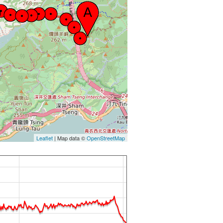
Leaflet
| Map data ©
OpenStreetMap