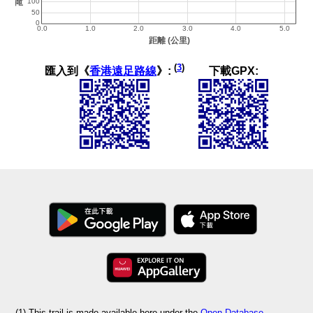
(
3
)
匯入到《
香港遠足路線
》:
下載GPX:
(1) This trail is made available here under the
Open Database