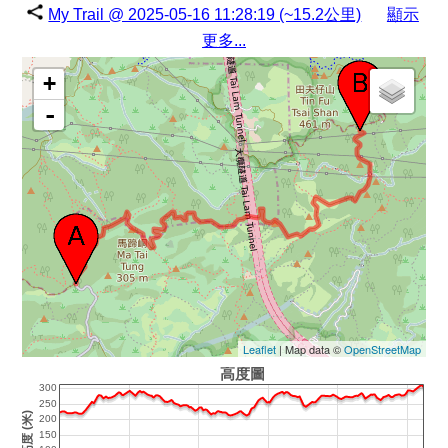
My Trail @ 2025-05-16 11:28:19 (~15.2公里)
顯示
更多...
+
-
Leaflet
| Map data ©
OpenStreetMap