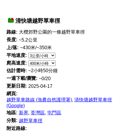
清快塘越野單車徑
路線:
大欖郊野公園的一條越野單車徑
長度:
~5.2公里
上/落:
~430米/~350米
平地速度:
爬高速度:
估計需時:
~2小時50分鐘
一週下載/瀏覽:
~0/20
更新日期:
2025-04-17
網頁:
越野單車路線 (漁農自然護理署)
,
清快塘越野單車徑
(Google)
地區:
新界
,
荃灣區
,
屯門區
分類:
越野單車徑
附近路線: