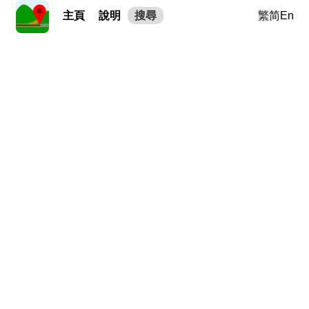
主頁
說明
搜尋
繁
简
En