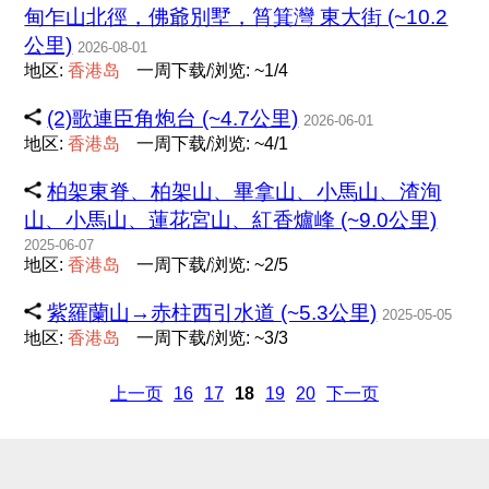
甸乍山北徑，佛爺別墅，筲箕灣 東大街 (~10.2
公里)
2026-08-01
地区:
香
港
岛
一周下载/浏览: ~1/4
(2)歌連臣角炮台 (~4.7公里)
2026-06-01
地区:
香
港
岛
一周下载/浏览: ~4/1
柏架東脊、柏架山、畢拿山、小馬山、渣洵
山、小馬山、蓮花宮山、紅香爐峰 (~9.0公里)
2025-06-07
地区:
香
港
岛
一周下载/浏览: ~2/5
紫羅蘭山→赤柱西引水道 (~5.3公里)
2025-05-05
地区:
香
港
岛
一周下载/浏览: ~3/3
上一页
16
17
18
19
20
下一页