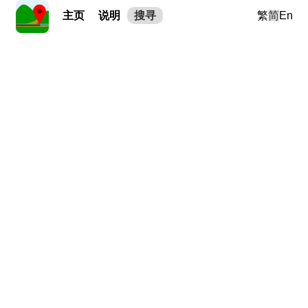
主页
说明
搜寻
繁
简
En