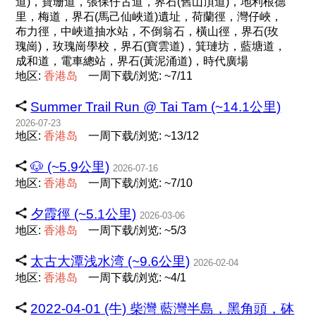
道)，寶珊道，張保仔古道，界石(舊山頂道)，地利根德
里，梅道，界石(馬己仙峽道)遺址，荷蘭徑，灣仔峽，
布力徑，中峽道抽水站，不倒翁石，橫山徑，界石(玫
瑰崗)，玫瑰崗學校，界石(寶雲道)，箕璉坊，藍塘道，
成和道，電車總站，界石(黃泥涌道)，時代廣場
地区:
香
港
岛
一周下载/浏览: ~7/11
Summer Trail Run @ Tai Tam (~14.1公里)
2026-07-23
地区:
香
港
岛
一周下载/浏览: ~13/12
🐶 (~5.9公里)
2026-07-16
地区:
香
港
岛
一周下载/浏览: ~7/10
夕霞徑 (~5.1公里)
2026-03-06
地区:
香
港
岛
一周下载/浏览: ~5/3
太古大潭浅水湾 (~9.6公里)
2026-02-04
地区:
香
港
岛
一周下载/浏览: ~4/1
2022-04-01 (牛) 柴灣 藍灣半島，黑角頭，砵