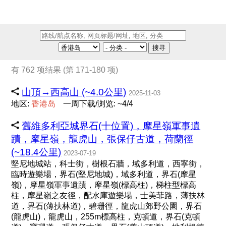
搜寻
有 762 项结果 (第 171-180 项)
山頂→西高山 (~4.0公里)
2025-11-03
地区:
香
港
岛
一周下载/浏览: ~4/4
舊維多利亞城界石(十位置)，摩星嶺軍事遺
蹟，摩星嶺，龍虎山，張保仔古道，荷蘭徑
(~18.4公里)
2023-07-19
堅尼地城站，科士街，樹根石牆，域多利道，西寧街，
臨時遊樂場，界石(堅尼地城)，域多利道，界石(摩星
嶺)，摩星嶺軍事遺蹟，摩星嶺(標高柱)，梯柱型標高
柱，摩星嶺之友徑，配水庫遊樂場，士美菲路，薄扶林
道，界石(薄扶林道)，碧珊徑，龍虎山郊野公園，界石
(龍虎山)，龍虎山，255m標高柱，克頓道，界石(克頓