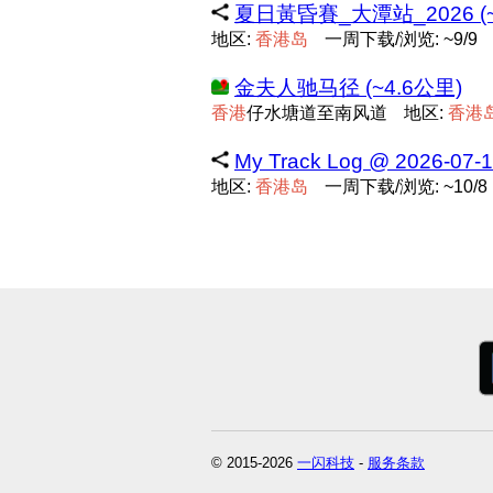
夏日黃昏賽_大潭站_2026 (~
地区:
香
港
岛
一周下载/浏览: ~9/9
金夫人驰马径 (~4.6公里)
香
港
仔水塘道至南风道
地区:
香
港
My Track Log @ 2026-07-1
地区:
香
港
岛
一周下载/浏览: ~10/8
© 2015-2026
一闪科技
-
服务条款