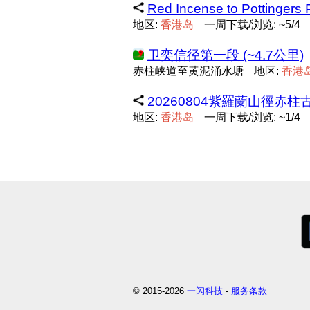
Red Incense to Pottingers
地区:
香
港
岛
一周下载/浏览: ~5/4
卫奕信径第一段 (~4.7公里)
赤柱峡道至黄泥涌水塘
地区:
香
港
20260804紫羅蘭山徑赤柱古道
地区:
香
港
岛
一周下载/浏览: ~1/4
© 2015-2026
一闪科技
-
服务条款