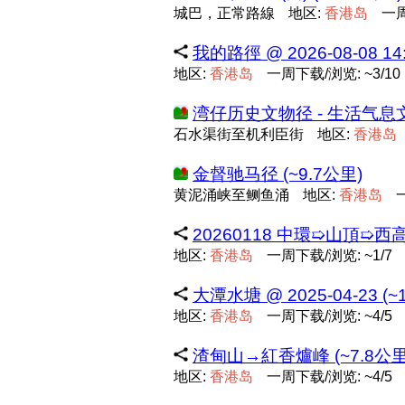
城巴，正常路線
地区:
香
港
岛
一周
我的路徑 @ 2026-08-08 14:
地区:
香
港
岛
一周下载/浏览: ~3/10
湾仔历史文物径 - 生活气息文物
石水渠街至机利臣街
地区:
香
港
岛
金督驰马径 (~9.7公里)
黄泥涌峡至鲗鱼涌
地区:
香
港
岛
20260118 中環➯山頂➯西
地区:
香
港
岛
一周下载/浏览: ~1/7
大潭水塘 @ 2025-04-23 (~
地区:
香
港
岛
一周下载/浏览: ~4/5
渣甸山→紅香爐峰 (~7.8公里
地区:
香
港
岛
一周下载/浏览: ~4/5