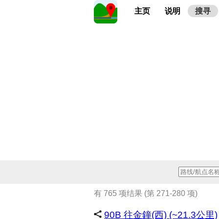
主页
说明
搜寻
有 765 项结果 (第 271-280 项)
90B 往金鐘(西) (~21.3公里)