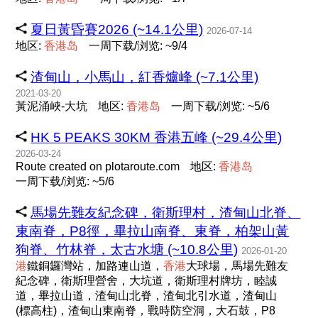
夏日黃昏賽2026 (~14.1公里)
2026-07-14
地区:
香
港
岛
一周下载/浏览: ~9/4
渣甸山，小馬山，紅香爐峰 (~7.1公里)
2021-03-20
黃泥涌峽-大坑
地区:
香
港
岛
一周下载/浏览: ~5/6
HK 5 PEAKS 30KM 香港五峰 (~29.4公里)
2026-03-24
Route created on plotaroute.com
地区:
香
港
岛
一周下载/浏览: ~5/6
馬場先難友紀念碑，衛斯理村，渣甸山北脊、
東南脊，P8徑，畢拉山南脊、東脊，柏架山黃
狗脊、竹林脊，太古水塘 (~10.8公里)
2026-01-20
港
鐵銅鑼灣站，加路連山道，
香
港
大球場，馬場先難友
紀念碑，衛斯理營舍，大坑道，衛斯理村牌坊，睦誠
道，畢拉山道，渣甸山北脊，渣甸北引水道，渣甸山
(標高柱)，渣甸山東南脊，戰時防空洞，大石鼓，P8