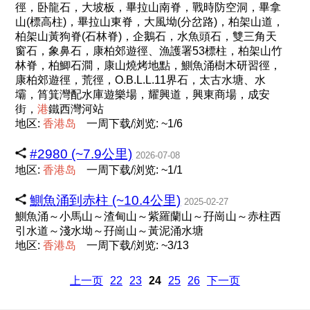
徑，卧龍石，大坡板，畢拉山南脊，戰時防空洞，畢拿
山(標高柱)，畢拉山東脊，大風坳(分岔路)，柏架山道，
柏架山黃狗脊(石林脊)，企鵝石，水魚頭石，雙三角天
窗石，象鼻石，康柏郊遊徑、漁護署53標柱，柏架山竹
林脊，柏鯽石澗，康山燒烤地點，鰂魚涌樹木研習徑，
康柏郊遊徑，荒徑，O.B.L.L.11界石，太古水塘、水
壩，筲箕灣配水庫遊樂場，耀興道，興東商場，成安
街，
港
鐵西灣河站
地区:
香
港
岛
一周下载/浏览: ~1/6
#2980 (~7.9公里)
2026-07-08
地区:
香
港
岛
一周下载/浏览: ~1/1
鰂魚涌到赤柱 (~10.4公里)
2025-02-27
鰂魚涌～小馬山～渣甸山～紫羅蘭山～孖崗山～赤柱西
引水道～淺水坳～孖崗山～黃泥涌水塘
地区:
香
港
岛
一周下载/浏览: ~3/13
上一页
22
23
24
25
26
下一页