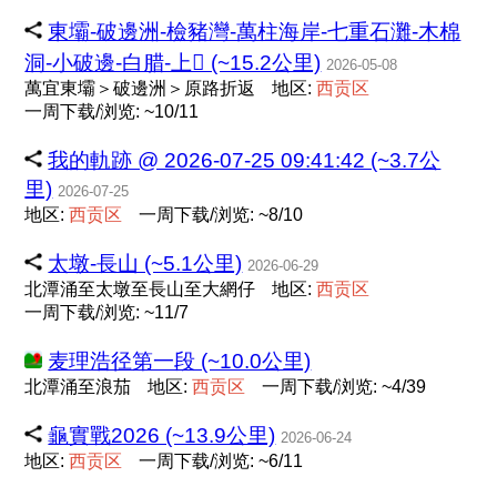
東壩-破邊洲-檢豬灣-萬柱海岸-七重石灘-木棉
洞-小破邊-白腊-上𡩴󠄁 (~15.2公里)
2026-05-08
萬宜東壩＞破邊洲＞原路折返
地区:
西
贡
区
一周下载/浏览: ~10/11
我的軌跡 @ 2026-07-25 09:41:42 (~3.7公
里)
2026-07-25
地区:
西
贡
区
一周下载/浏览: ~8/10
太墩-長山 (~5.1公里)
2026-06-29
北潭涌至太墩至長山至大網仔
地区:
西
贡
区
一周下载/浏览: ~11/7
麦理浩径第一段 (~10.0公里)
北潭涌至浪茄
地区:
西
贡
区
一周下载/浏览: ~4/39
龜實戰2026 (~13.9公里)
2026-06-24
地区:
西
贡
区
一周下载/浏览: ~6/11