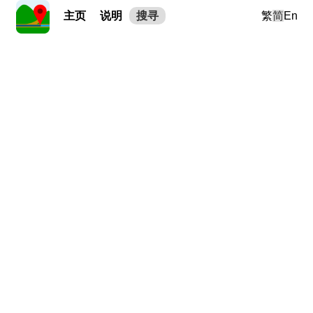
主页
说明
搜寻
繁
简
En