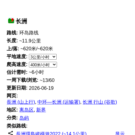
长洲
路线:
环岛路线
长度:
~11.9公里
上/落:
~620米/~620米
平地速度:
爬高速度:
估计需时:
~6小时
一周下载/浏览:
~13/60
更新日期:
2026-06-19
网页:
長洲 (山上行)
,
中环—长洲 (运输署)
,
长洲 行山 (谷歌)
地区:
离岛区
,
新界
分类:
岛屿
类似路线:
長洲環島縱橫遊2022 (~14.1公里)
显示