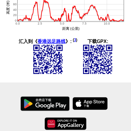
(
3
)
汇入到《
香港远足路线
》:
下载GPX: