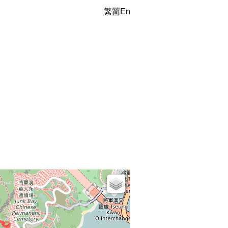
繁
简
En