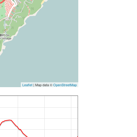
Leaflet
| Map data ©
OpenStreetMap