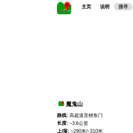
主页
说明
搜寻
魔鬼山
路线:
高超道至鲤鱼门
长度:
~3.6公里
上/落:
~290米/~310米