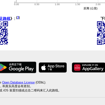
(
3
)
下
足路线
》:
he
Open Database License
(ODbL).
值，和真实高度会有差别。
id 或 iOS 装置扫描或点击二维码来汇入此路线。